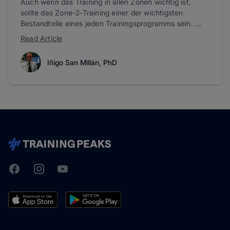
Auch wenn das Training in allen Zonen wichtig ist,
sollte das Zone-2-Training einer der wichtigsten
Bestandteile eines jeden Trainingsprogramms sein. ...
Read Article
Iñigo San Millán, PhD
Facebook
Instagram
Youtube
TrainingPeaks