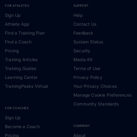
FOR ATHLETES
SUPPORT
Sign Up
Help
Athlete App
Contact Us
Find a Training Plan
Feedback
Find a Coach
System Status
Pricing
Security
Training Articles
Media Kit
Training Guides
Terms of Use
Learning Center
Privacy Policy
TrainingPeaks Virtual
Your Privacy Choices
Manage Cookie Preferences
Community Standards
FOR COACHES
Sign Up
Become a Coach
COMPANY
Pricing
About