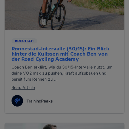
#DEUTSCH
Rønnestad-Intervalle (30/15): Ein Blick
hinter die Kulissen mit Coach Ben von
der Road Cycling Academy
Coach Ben erklärt, wie du 30/15-Intervalle nutzt, um
deine VO2 max zu pushen, Kraft aufzubauen und
bereit fürs Rennen zu ...
Read Article
TrainingPeaks