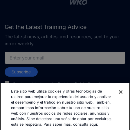
Get the Latest Training Advice
The latest news, articles, and resources, sent to your
inbox weekly.
Email address
Subscribe
Yes, I would like to receive the latest TrainingPeaks training
content as well as updates on TrainingPeaks products, services,
Este sitio web utiliza cookies y otras tecnologías de
and events. I can unsubscribe at any time.
rastreo para mejorar la experiencia del usuario y analizar
el desempeño y el tráfico en nuestro sitio web. También,
compartimos información sobre tu uso de nuestro sitio
web con nuestros socios de redes sociales, anuncios y
análisis. Si se detectara una señal de optar por excluirse,
esta se respetará. Para saber más, consulta aquí:
© TrainingPeaks, LLC