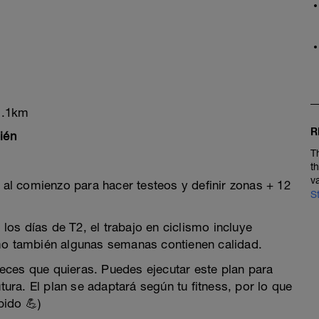
1.1km
R
ién
T
t
v
al comienzo para hacer testeos y definir zonas + 12
S
os días de T2, el trabajo en ciclismo incluye
smo también algunas semanas contienen calidad.
 veces que quieras. Puedes ejecutar este plan para
utura. El plan se adaptará según tu fitness, por lo que
pido 💪)