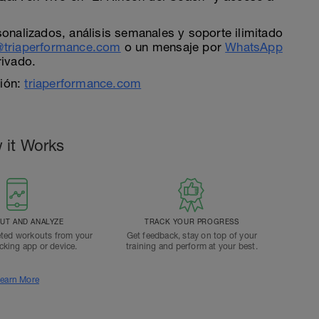
nalizados, análisis semanales y soporte ilimitado
triaperformance.com
o un mensaje por
WhatsApp
rivado.
ción:
triaperformance.com
 it Works
T AND ANALYZE
TRACK YOUR PROGRESS
ted workouts from your
Get feedback, stay on top of your
acking app or device.
training and perform at your best.
earn More