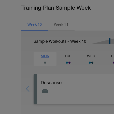
Training Plan Sample Week
Week
10
Week
11
Sample Workouts - Week
10
MON
TUE
WED
T
Descanso
Se puede optar por:
- Descanso total
- Sesión de fisioterapeuta o masajes