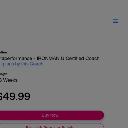
uthor
riaperformance - IRONMAN U Certified Coach
ll plans by this Coach
ength
3 Weeks
$49.99
Buy Now
Buy with Premium Bundle