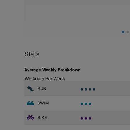
- Sesión de 1 hora de yoga tipo YIN (no
- Estiramientos y flexibilidad
Stats
Average Weekly Breakdown
Workouts Per Week
RUN
SWIM
BIKE