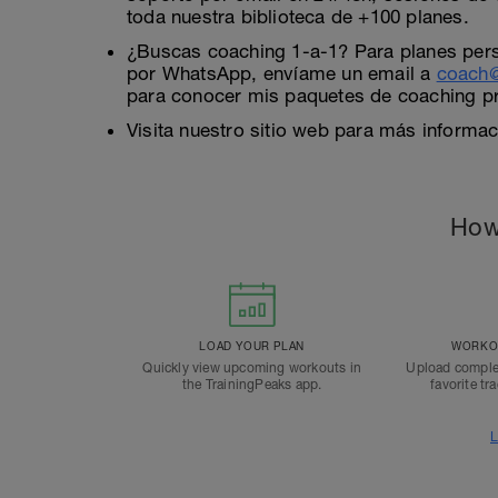
toda nuestra biblioteca de +100 planes.
¿Buscas coaching 1-a-1? Para planes perso
por WhatsApp, envíame un email a
coach@
para conocer mis paquetes de coaching p
Visita nuestro sitio web para más informa
How
LOAD YOUR PLAN
WORKOU
Quickly view upcoming workouts in
Upload comple
the TrainingPeaks app.
favorite tr
L