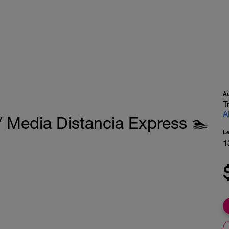
A
T
A
 Media Distancia Express 🏊
L
1