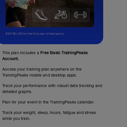
$107.99 USD for the first year, billed yearly.
This plan includes a
Free Basic TrainingPeaks
Account.
Access your training plan anywhere on the
TrainingPeaks mobile and desktop apps.
Track your performance with robust data tracking and
detailed graphs.
Plan for your event in the TrainingPeaks calendar.
Track your weight, sleep, hours, fatigue and stress
while you train.