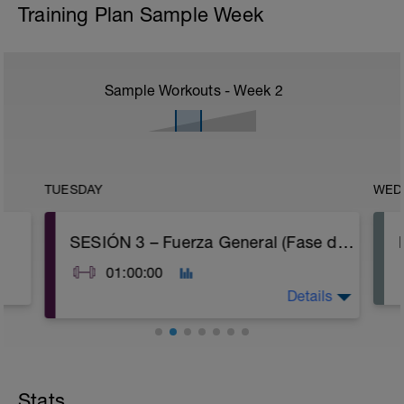
Training Plan Sample Week
Sample Workouts - Week
2
TUESDAY
WED
SESIÓN 3 – Fuerza General (Fase de base/Adaptación anatómica – Semanas 1 a 4)
01:00:00
Details
A: Calentamiento
B: Calentamiento
C: Anderson Squat
Stats
D: Alternating KB Lunge