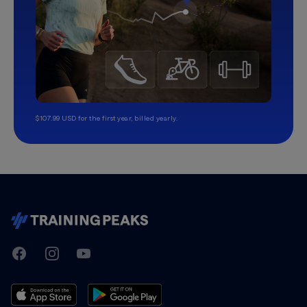
$107.99 USD for the first year, billed yearly.
TrainingPeaks
Facebook
Instagram
Youtube