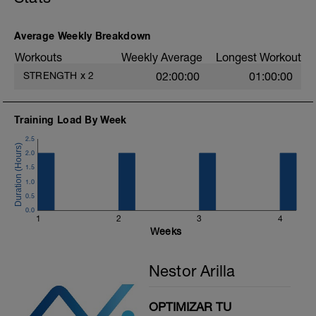
E: Glute Bridge
F: DB Single Leg Deadlift
G: Tricep Kick Back
Average Weekly Breakdown
H: Circuito CORE
Workouts
Weekly Average
Longest Workout
I: Vuelta a la calma
STRENGTH
x
2
02:00:00
01:00:00
Training Load By Week
2.5
2.0
1.5
1.0
0.5
0.0
1
2
3
4
Weeks
Nestor Arilla
OPTIMIZAR TU