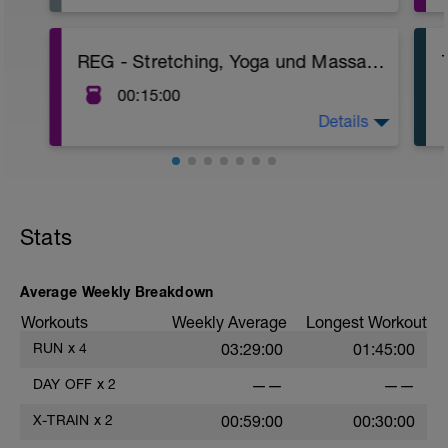
Leichter Ruhetag. Gönn dir und deinem
Körper ein wenig Erholung nach dem
Wochenende.
REG - Stretching, Yoga und Massagerolle 15 min
00:15:00
Details
TITEL: Stretching, Yoga und Massagerolle
ZIEL: Förderung der Regeneration und
Dehnen der Muskulatur
BESCHREIBUNG: Spezielle Übungen für
Stats
die Regeneration wie Yoga, Blackroll und
Stretchingübungen. Ebenfalls
Massagerolle oder Pistole möglich.
Average Weekly Breakdown
Fokus auf Statischem Dehnen, Halten der
Workouts
Weekly Average
Longest Workout
Übungen und Entspannung.
RUN
x
4
03:29:00
01:45:00
EQUIPMENT: Massagerolle, Elastikbänder,
DAY OFF
x
2
——
——
Massagepistole.
X-TRAIN
x
2
00:59:00
00:30:00
Empfehlung:
- APP -> Nike Training -> Yoga