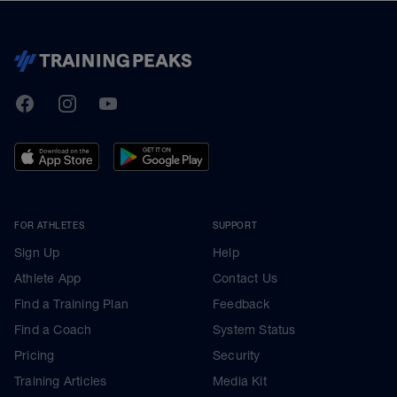
TrainingPeaks
Facebook
Instagram
Youtube
FOR ATHLETES
SUPPORT
Sign Up
Help
Athlete App
Contact Us
Find a Training Plan
Feedback
Find a Coach
System Status
Pricing
Security
Training Articles
Media Kit