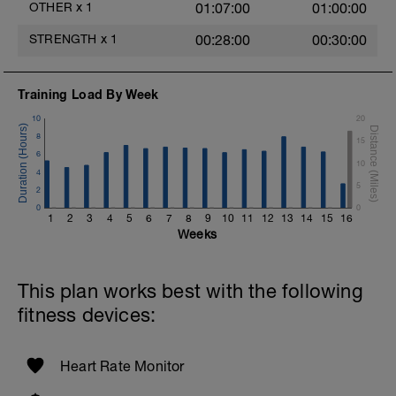
OTHER
x
1
01:07:00
01:00:00
- APP -> Triathlete App -> Stretches
- BUCH -> Bob Anderson - Stretching
STRENGTH
x
1
00:28:00
00:30:00
Training Load By Week
10
20
8
15
6
10
4
5
2
0
0
1
2
3
4
5
6
7
8
9
10
11
12
13
14
15
16
Weeks
This plan works best with the following
fitness devices:
Heart Rate Monitor