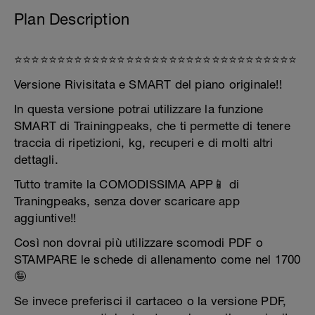
Plan Description
⭐️⭐️⭐️⭐️⭐️⭐️⭐️⭐️⭐️⭐️⭐️⭐️⭐️⭐️⭐️⭐️⭐️⭐️⭐️⭐️⭐️⭐️⭐️⭐️⭐️⭐️⭐️⭐️⭐️⭐️⭐️⭐️⭐️
Versione Rivisitata e SMART del piano originale!!
In questa versione potrai utilizzare la funzione
SMART di Trainingpeaks, che ti permette di tenere
traccia di ripetizioni, kg, recuperi e di molti altri
dettagli.
Tutto tramite la COMODISSIMA APP📱 di
Traningpeaks, senza dover scaricare app
aggiuntive!!
Così non dovrai più utilizzare scomodi PDF o
STAMPARE le schede di allenamento come nel 1700
🤪
Se invece preferisci il cartaceo o la versione PDF,