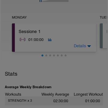
MONDAY
TUE
Sessione 1
01:00:00
Details
A: Warm Up (aerobico)
B: Warm Up (mobilità)
C: Squat - DB
Stats
D: Romanian Deadlift - DB
E: Lat Machine - DB
F1: Spider Plank con Swiss Ball - DB
F2: Plank Laterale con Abduzione - DB
Average Weekly Breakdown
F3: Ponte Glutei Mono - DB
Workouts
Weekly Average
Longest Workout
F4: Crab Walk - DB
STRENGTH
x
3
02:30:00
01:00:00