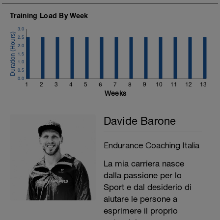
Training Load By Week
3.0
2.5
2.0
1.5
1.0
0.5
0.0
1
2
3
4
5
6
7
8
9
10
11
12
13
Weeks
Davide Barone
Endurance Coaching Italia
La mia carriera nasce
dalla passione per lo
Sport e dal desiderio di
aiutare le persone a
esprimere il proprio