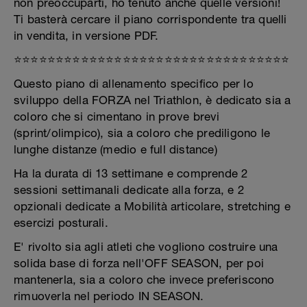
non preoccuparti, ho tenuto anche quelle versioni!
Ti basterà cercare il piano corrispondente tra quelli
in vendita, in versione PDF.
⭐️⭐️⭐️⭐️⭐️⭐️⭐️⭐️⭐️⭐️⭐️⭐️⭐️⭐️⭐️⭐️⭐️⭐️⭐️⭐️⭐️⭐️⭐️⭐️⭐️⭐️⭐️⭐️⭐️⭐️⭐️⭐️⭐️
Questo piano di allenamento specifico per lo
sviluppo della FORZA nel Triathlon, è dedicato sia a
coloro che si cimentano in prove brevi
(sprint/olimpico), sia a coloro che prediligono le
lunghe distanze (medio e full distance)
Ha la durata di 13 settimane e comprende 2
sessioni settimanali dedicate alla forza, e 2
opzionali dedicate a Mobilità articolare, stretching e
esercizi posturali.
E' rivolto sia agli atleti che vogliono costruire una
solida base di forza nell'OFF SEASON, per poi
mantenerla, sia a coloro che invece preferiscono
rimuoverla nel periodo IN SEASON.