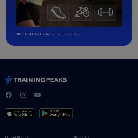
$107.99 USD for the first year, billed yearly.
TrainingPeaks
Facebook
Instagram
Youtube
FOR ATHLETES
SUPPORT