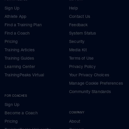
Sign Up
Help
Athlete App
Contact Us
Find a Training Plan
Feedback
Find a Coach
System Status
Pricing
Security
Training Articles
Media Kit
Training Guides
Terms of Use
Learning Center
Privacy Policy
TrainingPeaks Virtual
Your Privacy Choices
Manage Cookie Preferences
Community Standards
FOR COACHES
Sign Up
Become a Coach
COMPANY
Pricing
About