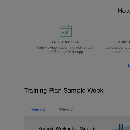
How
LOAD YOUR PLAN
WORKOU
Quickly view upcoming workouts in
Upload comple
the TrainingPeaks app.
favorite tr
L
Training Plan Sample Week
Week
5
Week
7
Sample Workouts - Week
5