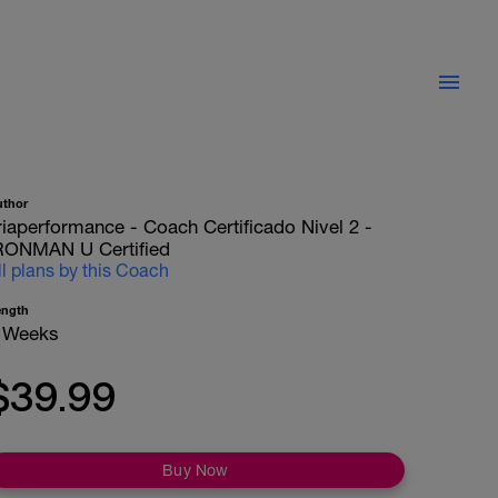
uthor
riaperformance - Coach Certificado Nivel 2 -
RONMAN U Certified
ll plans by this Coach
ength
 Weeks
$39.99
Buy Now