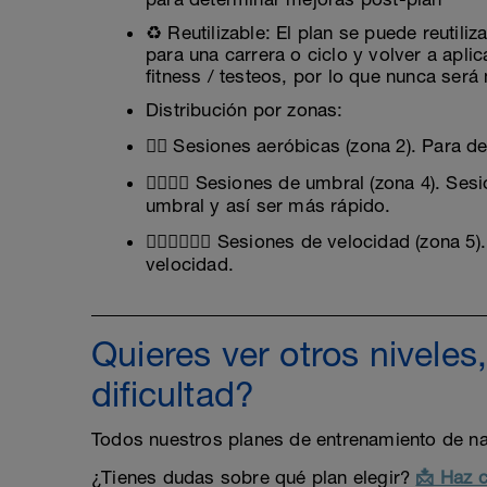
♻️ Reutilizable: El plan se puede reutili
para una carrera o ciclo y volver a aplic
fitness / testeos, por lo que nunca será m
Distribución por zonas:
🏊‍♂️ Sesiones aeróbicas (zona 2). Para 
🏊‍♂️🏊‍♂️ Sesiones de umbral (zona 4). 
umbral y así ser más rápido.
🏊‍♂️🏊‍♂️🏊‍♂️ Sesiones de velocidad (zona
velocidad.
Quieres ver otros niveles
dificultad?
Todos nuestros planes de entrenamiento de na
¿Tienes dudas sobre qué plan elegir?
📩 Haz c