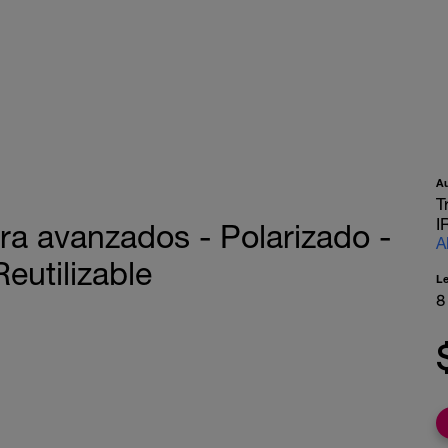
A
T
I
a avanzados - Polarizado -
A
eutilizable
L
8