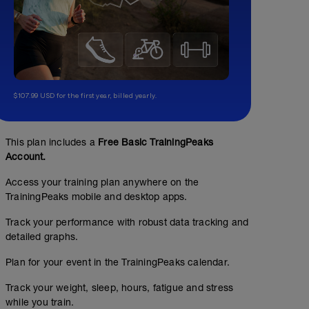
$107.99 USD for the first year, billed yearly.
This plan includes a
Free Basic TrainingPeaks
Account.
Access your training plan anywhere on the
TrainingPeaks mobile and desktop apps.
Track your performance with robust data tracking and
detailed graphs.
Plan for your event in the TrainingPeaks calendar.
Track your weight, sleep, hours, fatigue and stress
while you train.