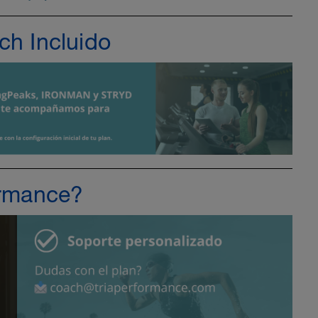
ch Incluido
ormance?