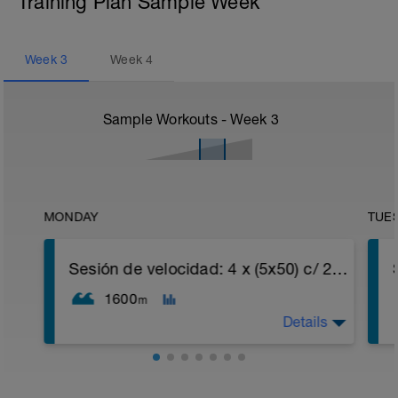
Training Plan Sample Week
Week
3
Week
4
Sample Workouts - Week
3
MONDAY
TUE
Sesión de velocidad: 4 x (5x50) c/ 20'' descanso
1600
m
Details
El objetivo de esta sesión será la de
trabajar el desarrollo de tu velocidad