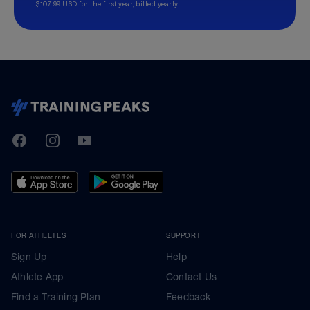
$107.99 USD for the first year, billed yearly.
TrainingPeaks
Facebook
Instagram
Youtube
FOR ATHLETES
SUPPORT
Sign Up
Help
Athlete App
Contact Us
Find a Training Plan
Feedback