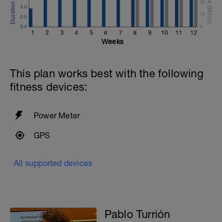
20
5.0
10
2.5
0.0
0
1
2
3
4
5
6
7
8
9
10
11
12
Weeks
This plan works best with the following
fitness devices:
Power Meter
GPS
All supported devices
Pablo Turrión