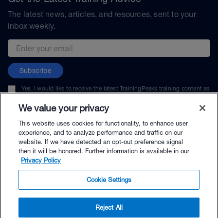
The latest news, articles, and resources, sent to your
inbox weekly.
Email address
Subscribe
Yes, I would like to receive the latest TrainingPeaks training content as
well as updates on TrainingPeaks products, services, and events. I can
unsubscribe at any time.
We value your privacy
This website uses cookies for functionality, to enhance user
experience, and to analyze performance and traffic on our
website. If we have detected an opt-out preference signal
then it will be honored. Further information is available in our
© TrainingPeaks, LLC
Privacy Policy
Cookie Settings
Reject All