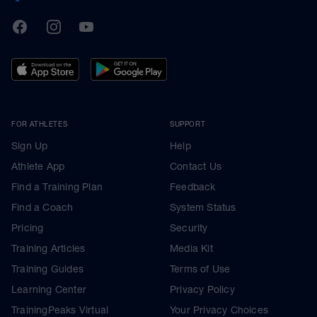
TrainingPeaks
Facebook
Instagram
Youtube
FOR ATHLETES
SUPPORT
Sign Up
Help
Athlete App
Contact Us
Find a Training Plan
Feedback
Find a Coach
System Status
Pricing
Security
Training Articles
Media Kit
Training Guides
Terms of Use
Learning Center
Privacy Policy
TrainingPeaks Virtual
Your Privacy Choices