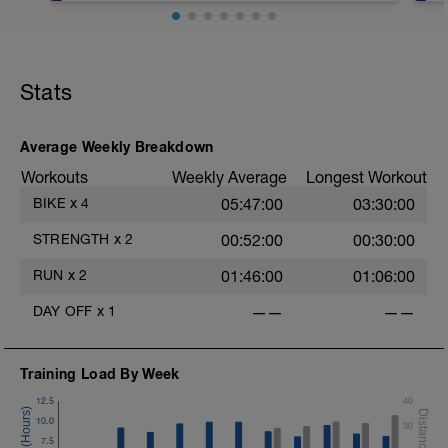
-3x15 Sentadillas:
https://www.youtube.com/watch?
v=yrYT3rgMXJI-3x10
-3x20 Splits:
Stats
https://www.youtube.com/watch?
v=KLszpYdAk-s
-3x20 Puente:
Average Weekly Breakdown
https://www.youtube.com/watch?v=s7-
Pbu-3I74
Workouts
Weekly Average
Longest Workout
-3x1' Plancha:
BIKE
x
4
05:47:00
03:30:00
https://www.youtube.com/watch?
v=HLFFRz5xBow
STRENGTH
x
2
00:52:00
00:30:00
-3x20" Plancha Lateral:
https://www.youtube.com/watch?
RUN
x
2
01:46:00
01:06:00
v=FOJTpoQHMBs
-3x30" Cross lateral:
DAY OFF
x
1
——
——
https://www.youtube.com/watch?
v=JELIu2mmbZs
3x10 Fondos en Banco:
https://www.youtube.com/watch?
Training Load By Week
v=KyqsvPJv0FU
12.5
40
Vuelta a la calma, estiramientos
10.0
30
7.5