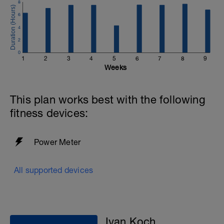
8
6
4
2
0
1
2
3
4
5
6
7
8
9
Weeks
This plan works best with the following
fitness devices:
Power Meter
All supported devices
Ivan Koch