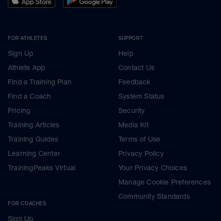
FOR ATHLETES
SUPPORT
Sign Up
Help
Athlete App
Contact Us
Find a Training Plan
Feedback
Find a Coach
System Status
Pricing
Security
Training Articles
Media Kit
Training Guides
Terms of Use
Learning Center
Privacy Policy
TrainingPeaks Virtual
Your Privacy Choices
Manage Cookie Preferences
Community Standards
FOR COACHES
Sign Up