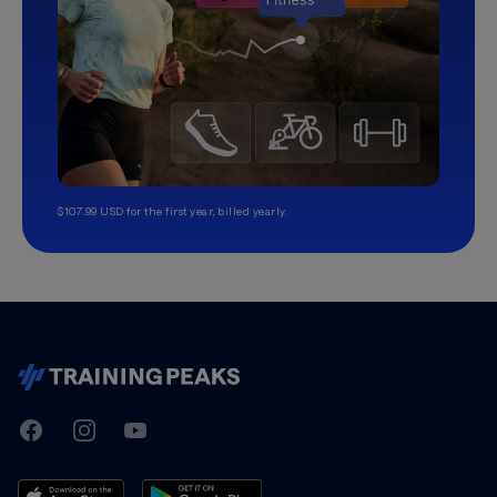
$107.99 USD for the first year, billed yearly.
TrainingPeaks
Facebook
Instagram
Youtube