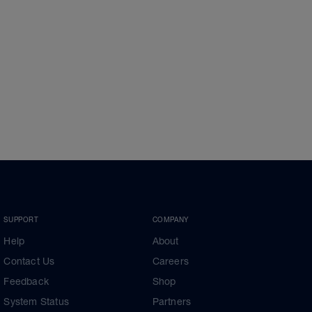
SUPPORT
COMPANY
Help
About
Contact Us
Careers
Feedback
Shop
System Status
Partners