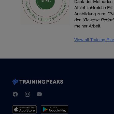
Dank der Methoden
Athlet zahlreiche Er
Ausbildung zum
"Tr
der
"Reverse Periodi
meiner Arbeit.
View all Training Pl
TrainingPeaks
Facebook
Instagram
Youtube