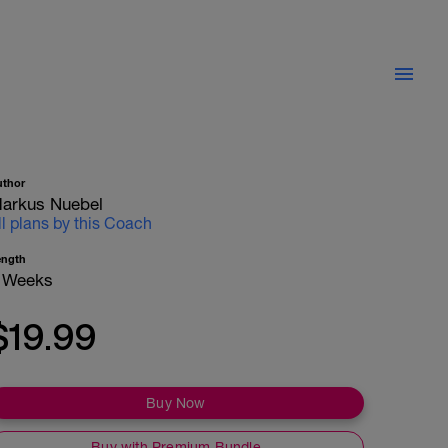
uthor
arkus Nuebel
ll plans by this Coach
ength
 Weeks
$19.99
Buy Now
Buy with Premium Bundle