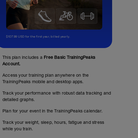
$107.99 USD for the first year, billed yearly.
This plan includes a
Free Basic TrainingPeaks
Account.
Access your training plan anywhere on the
TrainingPeaks mobile and desktop apps.
Track your performance with robust data tracking and
detailed graphs.
Plan for your event in the TrainingPeaks calendar.
Track your weight, sleep, hours, fatigue and stress
while you train.