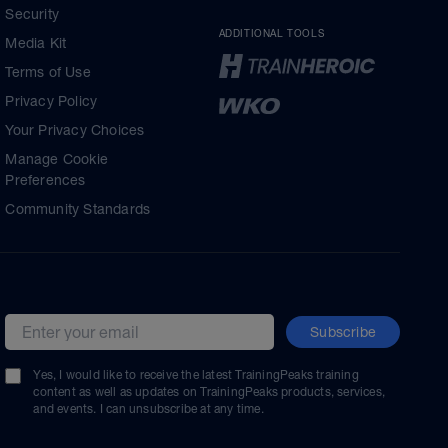
Security
ADDITIONAL TOOLS
Media Kit
Terms of Use
Privacy Policy
Your Privacy Choices
Manage Cookie
Preferences
Community Standards
Subscribe
Email address
Yes, I would like to receive the latest TrainingPeaks training
content as well as updates on TrainingPeaks products, services,
and events. I can unsubscribe at any time.