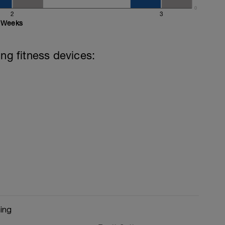
0
2
3
Weeks
ing fitness devices:
ing