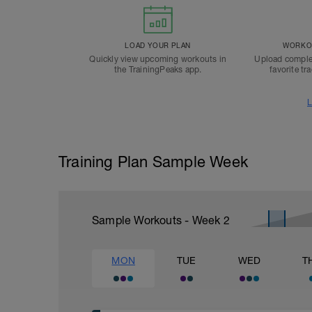
LOAD YOUR PLAN
WORKOU
Quickly view upcoming workouts in
Upload comple
the TrainingPeaks app.
favorite tr
L
Training Plan Sample Week
Sample Workouts - Week
2
MON
TUE
WED
T