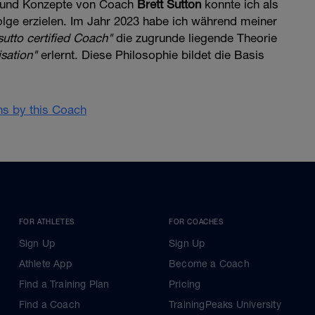
 und Konzepte von Coach
Brett Sutton
konnte ich als
folge erzielen. Im Jahr 2023 habe ich während meiner
isutto certified Coach"
die zugrunde liegende Theorie
sation"
erlernt. Diese Philosophie bildet die Basis
ans by this Coach
FOR ATHLETES
FOR COACHES
Sign Up
Sign Up
Athlete App
Become a Coach
Find a Training Plan
Pricing
Find a Coach
TrainingPeaks University