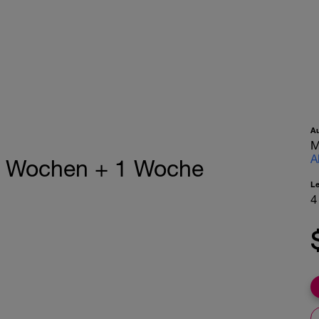
A
M
A
r 2 Wochen + 1 Woche
L
4