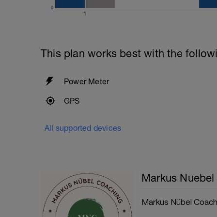
0
1
This plan works best with the follow
Power Meter
GPS
All supported devices
Markus Nuebel
Markus Nübel Coach