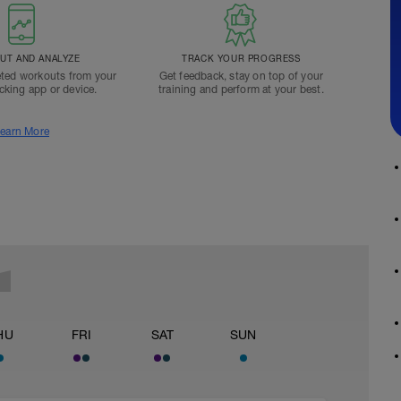
T AND ANALYZE
TRACK YOUR PROGRESS
ted workouts from your
Get feedback, stay on top of your
acking app or device.
training and perform at your best.
earn More
HU
FRI
SAT
SUN