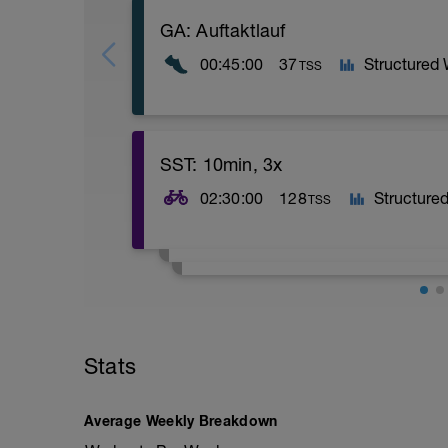
GA: Auftaktlauf
00:45:00
37
Structured
TSS
Bitte morgens als erste Einheit.
SST: 10min, 3x
Bitte nicht komplett nüchtern!
02:30:00
128
Structure
TSS
Warmup:
15min einfahren
Main:
Grundlagenfahrt mit
Stats
3x 10min Sweet Spot, Pause: 5min
Average Weekly Breakdown
Rest ausfahren