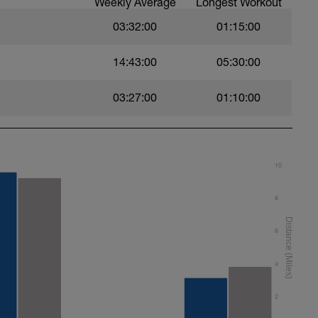
Weekly Average
Longest Workout
03:32:00
01:15:00
14:43:00
05:30:00
03:27:00
01:10:00
10
8
6
4
2