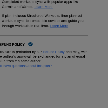
Completed workouts sync with popular apps like
GA: Base
Garmin and Wahoo.
Learn More
03:30:00
148
Structured Workout
If plan includes Structured Workouts, then planned
TSS
workouts sync to compatible devices and guide you
through workouts in real time.
Learn More
Grundlage, nach Gefühl, Tagesform und Gegebenheiten
GA: 8x 10s Beschleunigungen
EFUND POLICY
00:50:00
60
Structured Workout
TSS
his plan is protected by our
Refund Policy
and may, with
he author's approval, be exchanged for a plan of equal
alue from the same author.
till have questions about this plan?
Lauf in Grundlage mit
8x 10s Beschleunigungen nach Gefühl und Verfassung 