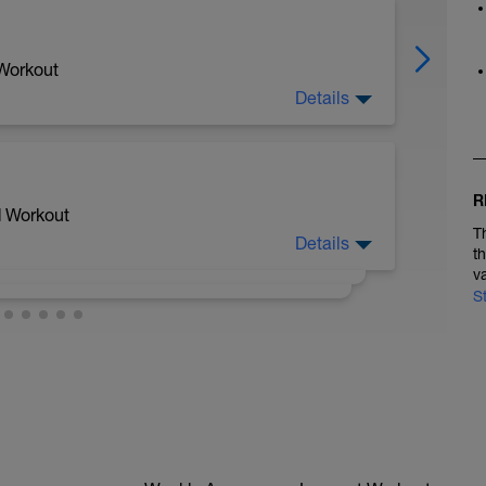
 Workout
Details
R
d Workout
T
Details
t
v
S