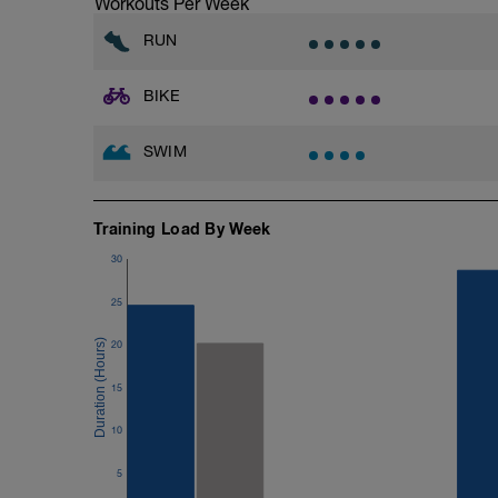
Workouts Per Week
RUN
BIKE
SWIM
Training Load By Week
30
25
20
15
10
5