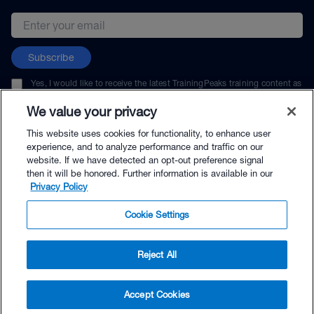
Email address
Subscribe
Yes, I would like to receive the latest TrainingPeaks training content as
well as updates on TrainingPeaks products, services, and events. I can
unsubscribe at any time.
We value your privacy
This website uses cookies for functionality, to enhance user
experience, and to analyze performance and traffic on our
website. If we have detected an opt-out preference signal
then it will be honored. Further information is available in our
© TrainingPeaks, LLC
Privacy Policy
Cookie Settings
Reject All
$49.00 - Buy Now
Accept Cookies
Buy with Premium Bundle