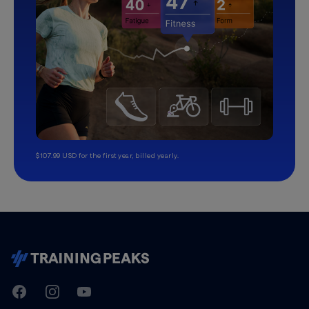
$107.99 USD for the first year, billed yearly.
TrainingPeaks
Facebook
Instagram
Youtube