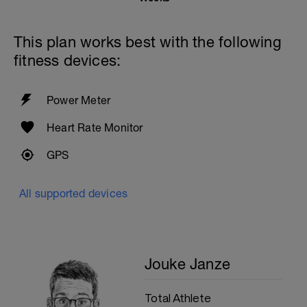
TRAINING
Warmup:
This plan works best with the following
- 3 min easy spin
- 5 min build
fitness devices:
MAIN:
4X
Power Meter
-4 min Z2< rpm opbouwen
-3 min Z1 low stress > 90 RPM
Heart Rate Monitor
Main 2
3X
GPS
-5 min Z3 <60 RPM
- 3 min Z1 low stress peddelen > 90 RPM
All supported devices
Cooldown
- 5 min
Jouke Janze
Total Athlete