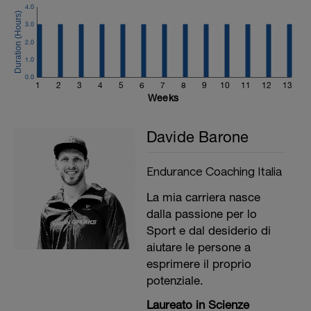
4.0
3.0
2.0
1.0
0.0
1
2
3
4
5
6
7
8
9
10
11
12
13
Weeks
Davide Barone
Endurance Coaching Italia
La mia carriera nasce
dalla passione per lo
Sport e dal desiderio di
aiutare le persone a
esprimere il proprio
potenziale.
Laureato in Scienze