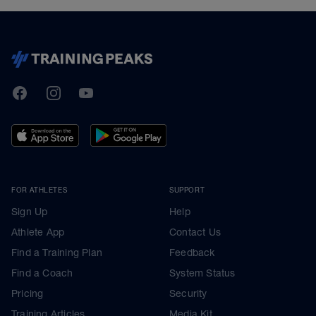
TrainingPeaks
Facebook
Instagram
Youtube
FOR ATHLETES
SUPPORT
Sign Up
Help
Athlete App
Contact Us
Find a Training Plan
Feedback
Find a Coach
System Status
Pricing
Security
Training Articles
Media Kit