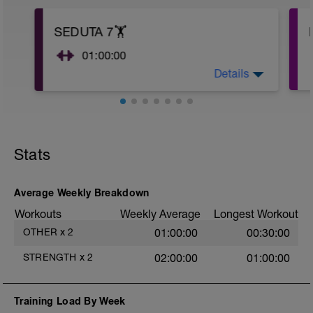
SEDUTA 7🏋
01:00:00
Details
In allegato troverai la seduta che dovrai
andare ad eseguire.
Stats
Average Weekly Breakdown
Workouts
Weekly Average
Longest Workout
OTHER
x
2
01:00:00
00:30:00
STRENGTH
x
2
02:00:00
01:00:00
Training Load By Week