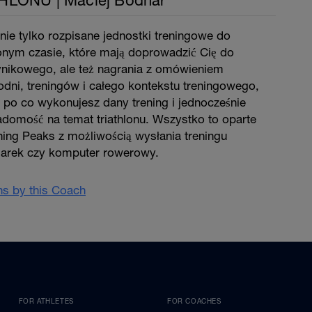
LONU | Maciej Bodnar
nie tylko rozpisane jednostki treningowe do
nym czasie, które mają doprowadzić Cię do
ynikowego, ale też nagrania z omówieniem
dni, treningów i całego kontekstu treningowego,
, po co wykonujesz dany trening i jednocześnie
adomość na temat triathlonu. Wszystko to oparte
ining Peaks z możliwością wysłania treningu
garek czy komputer rowerowy.
ans by this Coach
FOR ATHLETES
FOR COACHES