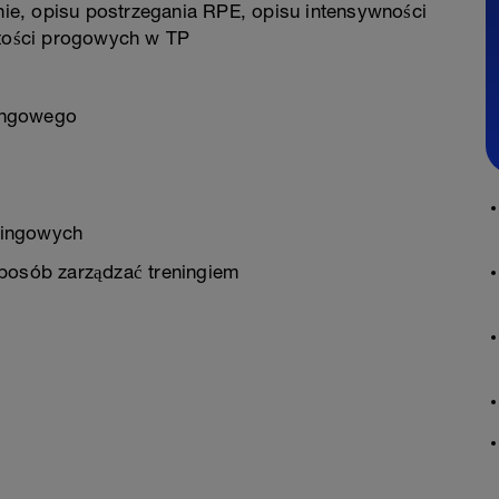
ie, opisu postrzegania RPE, opisu intensywności
tości progowych w TP
ingowego
eningowych
sposób zarządzać treningiem