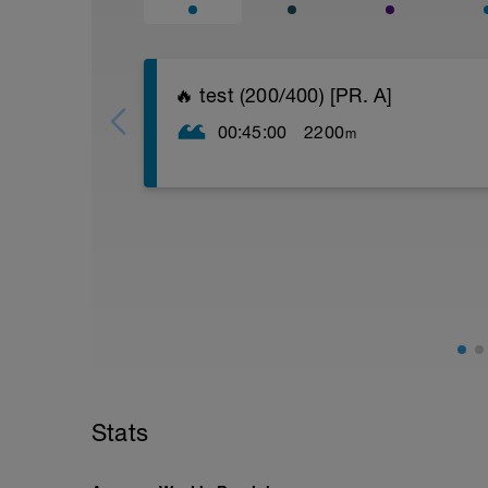
🔥 test (200/400) [PR. A]
00:45:00
2200
m
-> 200 rozpł
-> 200 (25 kr/25 inny styl)
-> 100 (25 properel/25 pięści/25 palce s
-> 2x50 (25 kr rozp/25 luz)
-> 100 luz
-> 400kr MAX! (mierzysz czas)
-> 100 totalny luz
p. 3'
-> 200 kr luz
p. 2'
-> 100 kr luz
p. 1-3'
-> 200 kr MAX! (mierzysz czas)
Stats
-> 100 totalny luz
p. 3'
-> 400 kr RR rozpływanie