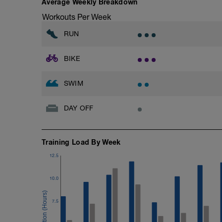
Average Weekly Breakdown
Workouts Per Week
RUN
BIKE
SWIM
DAY OFF
Training Load By Week
12.5
10.0
7.5