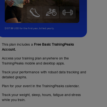
$107.99 USD for the first year, billed yearly.
This plan includes a
Free Basic TrainingPeaks
Account.
Access your training plan anywhere on the
TrainingPeaks mobile and desktop apps.
Track your performance with robust data tracking and
detailed graphs.
Plan for your event in the TrainingPeaks calendar.
Track your weight, sleep, hours, fatigue and stress
while you train.