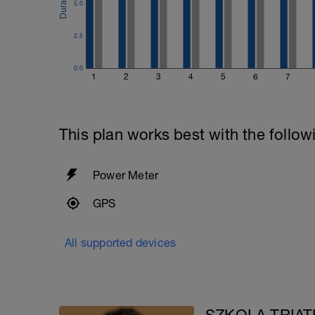
5.0
2.5
0.0
1
2
3
4
5
6
7
This plan works best with the follow
Power Meter
GPS
All supported devices