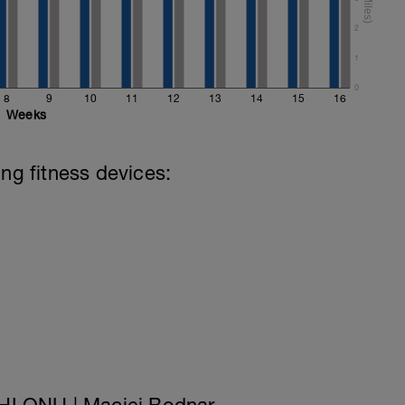
2
1
0
8
9
10
11
12
13
14
15
16
Weeks
ing fitness devices: