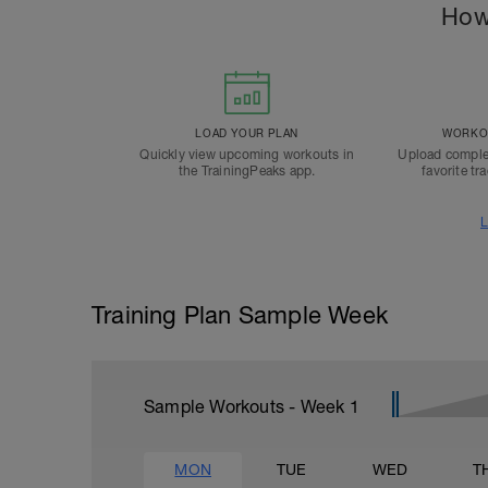
How
LOAD YOUR PLAN
WORKOU
Quickly view upcoming workouts in
Upload comple
the TrainingPeaks app.
favorite tr
L
Training Plan Sample Week
Sample Workouts - Week
1
MON
TUE
WED
T