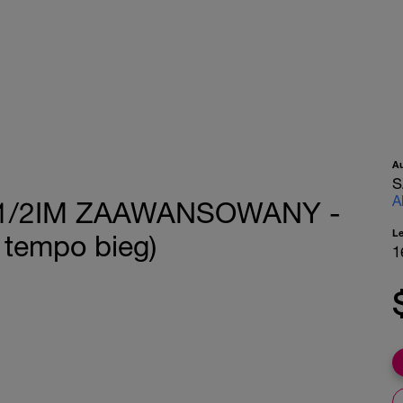
A
S
A
1/2IM ZAAWANSOWANY -
L
tempo bieg)
1