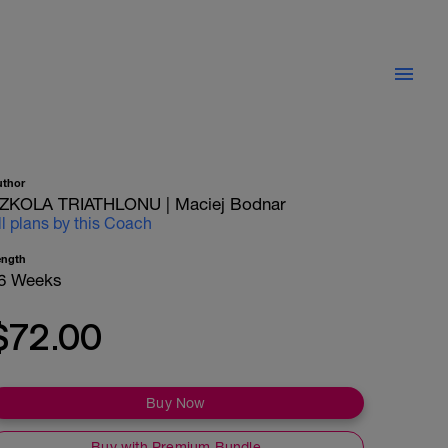
uthor
ZKOLA TRIATHLONU | Maciej Bodnar
ll plans by this Coach
ength
6 Weeks
$72.00
Buy Now
Buy with Premium Bundle