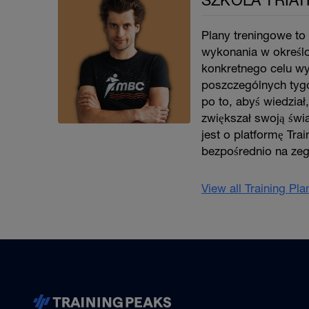
SZKOLA TRIATH
Plany treningowe to 
wykonania w określo
konkretnego celu w
poszczególnych tygo
po to, abyś wiedział
zwiększał swoją świ
jest o platformę Tra
bezpośrednio na ze
View all Training Pl