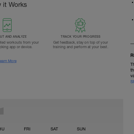
 it Works
T AND ANALYZE
TRACK YOUR PROGRESS
ted workouts from your
Get feedback, stay on top of your
acking app or device.
training and perform at your best.
R
earn More
T
t
v
S
HU
FRI
SAT
SUN