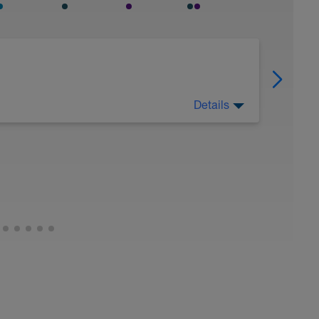
Details
zeroko/25 kr)