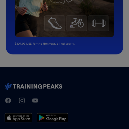
$107.99 USD for the first year, billed yearly.
TrainingPeaks
Facebook
Instagram
Youtube