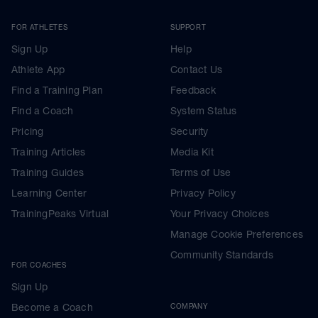
FOR ATHLETES
SUPPORT
Sign Up
Help
Athlete App
Contact Us
Find a Training Plan
Feedback
Find a Coach
System Status
Pricing
Security
Training Articles
Media Kit
Training Guides
Terms of Use
Learning Center
Privacy Policy
TrainingPeaks Virtual
Your Privacy Choices
Manage Cookie Preferences
Community Standards
FOR COACHES
Sign Up
Become a Coach
COMPANY