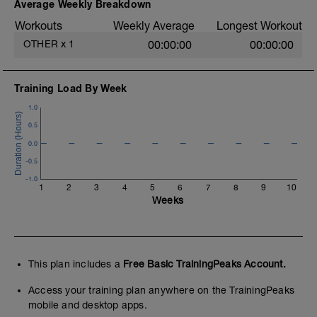
Average Weekly Breakdown
Höre auf deinen Körper!
Workouts
Weekly Average
Longest Workout
OTHER
x
1
00:00:00
00:00:00
Training Load By Week
1.0
0.5
0.0
-0.5
-1.0
1
2
3
4
5
6
7
8
9
10
Weeks
This plan includes a
Free Basic TrainingPeaks Account.
Access your training plan anywhere on the TrainingPeaks
mobile and desktop apps.