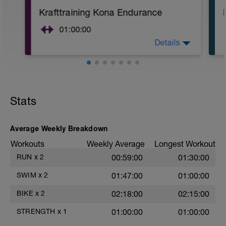
Krafttraining Kona Endurance
01:00:00
Details
5 -10 min Warm up:
Seilsprung 3x30 Sekunden
Drills: Kniehub, Anfersen, seitliche
Ausfallschritte mit Theraband, leichtes
Hüftdehnen
Stats
______________________________
Average Weekly Breakdown
Hauptprogramm Große Muskelgruppen:
Workouts
Weekly Average
Longest Workout
- Kniebeuge 4-5 Durchgänge á 6
RUN
x
2
00:59:00
01:30:00
Wiederholungen 8/10 Härte mit 2min
Pause ( Achtet auf eine saubere Liftlinie)
SWIM
x
2
01:47:00
01:00:00
- Deadlift 4-5 Durchgänge á 6
BIKE
x
2
02:18:00
02:15:00
Wiederholungen 8/10 Härte mit 2min
Pause
STRENGTH
x
1
01:00:00
01:00:00
- Hip Thrust auf der Bank 4-5