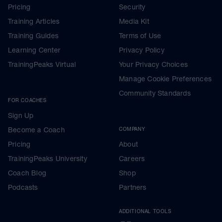
Pricing
Security
Training Articles
Media Kit
Training Guides
Terms of Use
Learning Center
Privacy Policy
TrainingPeaks Virtual
Your Privacy Choices
Manage Cookie Preferences
Community Standards
FOR COACHES
Sign Up
Become a Coach
COMPANY
Pricing
About
TrainingPeaks University
Careers
Coach Blog
Shop
Podcasts
Partners
ADDITIONAL TOOLS