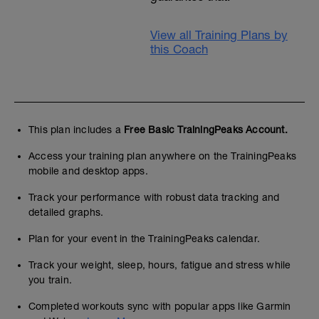
- Planke front, Planke seitlich
View all Training Plans by
- Stabiball stehend: beidbenig, einbeinig
this Coach
und als extra kleinen Tennisball gegen
die Wand werfen und wieder fangen (
Achtung hier nur wer es wirklich drauf hat
)
______________________________
This plan includes a
Free Basic TrainingPeaks Account.
Cool down und Stretching
Access your training plan anywhere on the TrainingPeaks
mobile and desktop apps.
Track your performance with robust data tracking and
detailed graphs.
Plan for your event in the TrainingPeaks calendar.
Track your weight, sleep, hours, fatigue and stress while
you train.
Completed workouts sync with popular apps like Garmin