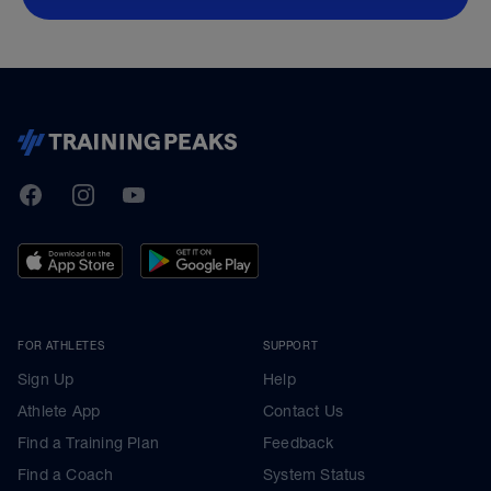
TrainingPeaks
Facebook
Instagram
Youtube
FOR ATHLETES
SUPPORT
Sign Up
Help
Athlete App
Contact Us
Find a Training Plan
Feedback
Find a Coach
System Status