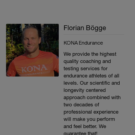
______________________________
Powerkreisel: 3x verschiedene Übungen
a 30 Sekunden mit 3 Durchgängen = 4:30
Florian Bögge
min Vollgas
folgende Kreise von Woche zu Woche
KONA Endurance
varieren:
We provide the highest
1. Kreis: Push-Ups / Medizinball Sprung
quality coaching and
und auf den Boden werfen (explosiv) /
testing services for
Seilsprung
endurance athletes of all
2. Kreis: Push-Ups / Trizeps Curls /
levels. Our scientific and
Bizeps Curls
longevity centered
3. Kreis: Push-Ups / Seilsprung / Box
approach combined with
Jumps
two decades of
professional experience
______________________________
will make you perform
Stabiabschnitt: hier jeweils heranarbeiten
and feel better. We
und nach aktuellem Niveau steigern
guarantee that!