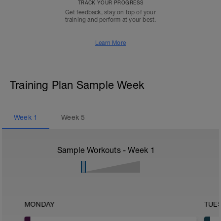
TRACK YOUR PROGRESS
Get feedback, stay on top of your
training and perform at your best.
Learn More
Training Plan Sample Week
Week
1
Week
5
Sample Workouts - Week
1
MONDAY
TUE