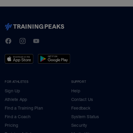
TrainingPeaks
Facebook
Instagram
Youtube
FOR ATHLETES
SUPPORT
Sign Up
Help
Athlete App
Contact Us
Find a Training Plan
Feedback
Find a Coach
System Status
Pricing
Security