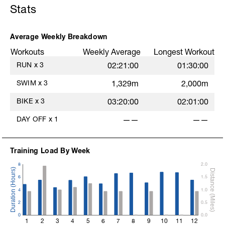
Stats
Average Weekly Breakdown
Workouts
Weekly Average
Longest Workout
RUN
x
3
02:21:00
01:30:00
SWIM
x
3
1,329m
2,000m
BIKE
x
3
03:20:00
02:01:00
DAY OFF
x
1
——
——
Training Load By Week
8
2.0
6
1.5
4
1.0
2
0.5
0
0.0
1
2
3
4
5
6
7
8
9
10
11
12