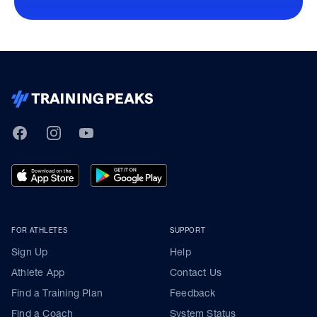
TrainingPeaks
Facebook
Instagram
Youtube
FOR ATHLETES
SUPPORT
Sign Up
Help
Athlete App
Contact Us
Find a Training Plan
Feedback
Find a Coach
System Status