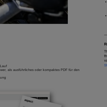
R
T
t
v
S
 Lauf
wer, als ausführliches oder kompaktes PDF für den
tung