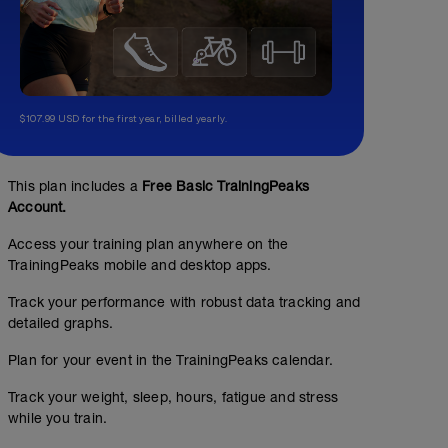
$107.99 USD for the first year, billed yearly.
This plan includes a
Free Basic TrainingPeaks
Account.
Access your training plan anywhere on the
TrainingPeaks mobile and desktop apps.
Track your performance with robust data tracking and
detailed graphs.
Plan for your event in the TrainingPeaks calendar.
Track your weight, sleep, hours, fatigue and stress
while you train.