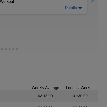
 Workout
Details
orkouts/view/c2IbpvdIq00bxOvOVRNgks-
 deinen Fokus auf eine gute Wasserlage.
Weekly Average
Longest Workout
03:13:00
01:30:00