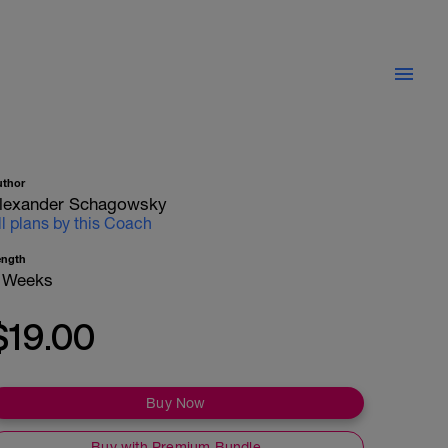
uthor
lexander Schagowsky
ll plans by this Coach
ength
 Weeks
$19.00
Buy Now
Buy with Premium Bundle