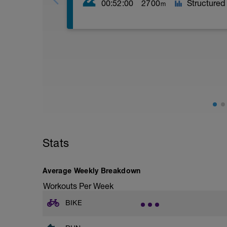
00:52:00
2700
Structured
m
Workout in der Aspect App:
https://app.aspect-sports.com/swim-w
5f2YvJOtT8OXptqhIH10
Schwimme im Grundlagenbereich.
Starte erholt in die Intervalle und lege
Stats
Average Weekly Breakdown
Workouts Per Week
BIKE