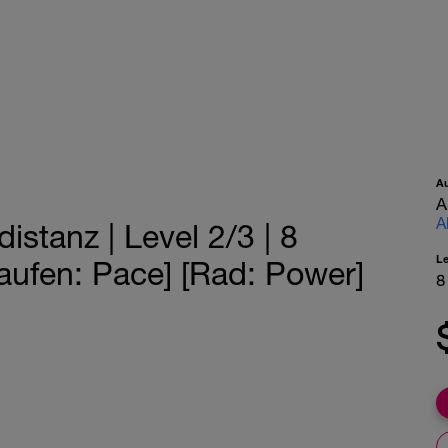
A
A
A
istanz | Level 2/3 | 8
L
aufen: Pace] [Rad: Power]
8