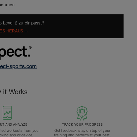
rnehmen
b Level 2 zu dir passt?
 ES HERAUS →
ect-sports.com
 it Works
T AND ANALYZE
TRACK YOUR PROGRESS
ted workouts from your
Get feedback, stay on top of your
acking app or device.
training and perform at your best.