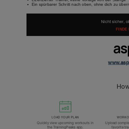
Ein spürbarer Schritt nach oben, ohne dich zu übe
Nicht sicher, o
FINDE
www.asp
How
LOAD YOUR PLAN
WORKOU
Quickly view upcoming workouts in
Upload comple
the TrainingPeaks app.
favorite tr