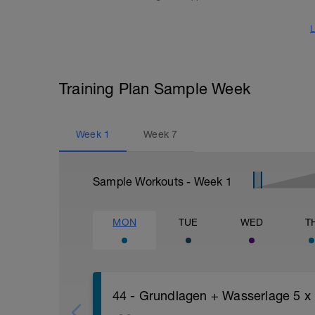
L
Training Plan Sample Week
Week
1
Week
7
Sample Workouts - Week
1
MON
TUE
WED
T
44 - Grundlagen + Wasserlage 5 x 