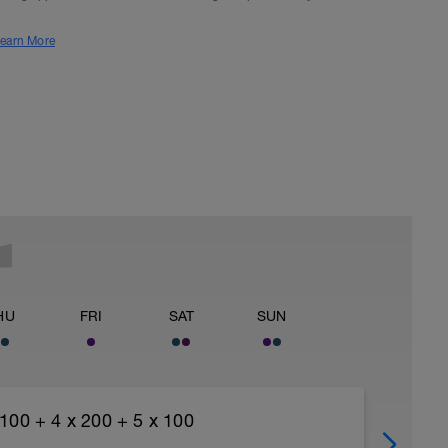
earn More
HU
FRI
SAT
SUN
100 + 4 x 200 + 5 x 100