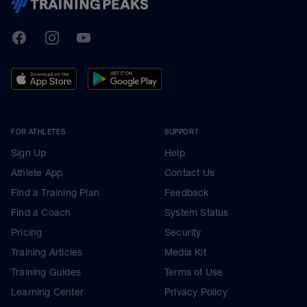
TrainingPeaks
Facebook
Instagram
Youtube
FOR ATHLETES
SUPPORT
Sign Up
Help
Athlete App
Contact Us
Find a Training Plan
Feedback
Find a Coach
System Status
Pricing
Security
Training Articles
Media Kit
Training Guides
Terms of Use
Learning Center
Privacy Policy