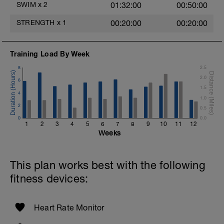
SWIM
x
2
01:32:00
00:50:00
Ausschwimmen: 100m
ruhiges Tempo (Rekom), beliebiger Stil,
STRENGTH
x
1
00:20:00
00:20:00
kein Kraul (zum Beispiel Brust, Rücken,
Tauchen)
Training Load By Week
8
2.5
2.0
6
1.5
4
1.0
2
0.5
0
0.0
1
2
3
4
5
6
7
8
9
10
11
12
Weeks
This plan works best with the following
fitness devices:
Heart Rate Monitor