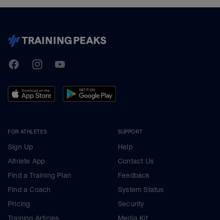
TrainingPeaks
Facebook
Instagram
Youtube
FOR ATHLETES
SUPPORT
Sign Up
Help
Athlete App
Contact Us
Find a Training Plan
Feedback
Find a Coach
System Status
Pricing
Security
Training Articles
Media Kit