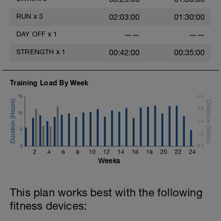
middelvinger, hoe minder je hand vast zit
aan de paddle hoe beter de oefening met
RUN
x
3
02:03:00
01:30:00
paddles voor je techniek is)
DAY OFF
x
1
——
——
4x100m BC progressief - R=15
STRENGTH
x
1
00:42:00
00:35:00
Training Load By Week
Cooling-down:
5min uitzwemmen ES
15
4.0
3.0
10
2.0
5
1.0
0
0.0
2
4
6
8
10
12
14
16
18
20
22
24
Weeks
This plan works best with the following
fitness devices: