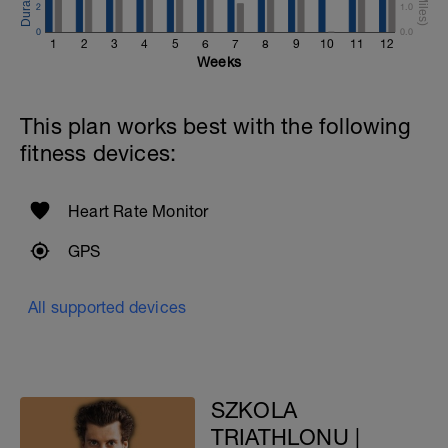
2
1.0
0
0.0
1
2
3
4
5
6
7
8
9
10
11
12
Weeks
This plan works best with the following
fitness devices:
Heart Rate Monitor
GPS
All supported devices
SZKOLA
TRIATHLONU |