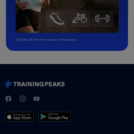
$107.99 USD for the first year, billed yearly.
TrainingPeaks
Facebook
Instagram
Youtube