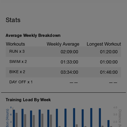
p. 2'
-> 100 kr luz
p. 1-3'
Stats
-> 200 kr MAX! (mierzysz czas)
-> 100 totalny luz
p. 3'
-> 2x400 kr RR rozpływanie
Average Weekly Breakdown
Workouts
Weekly Average
Longest Workout
RUN
x
3
02:09:00
01:20:00
SWIM
x
2
01:33:00
01:00:00
BIKE
x
2
03:34:00
01:46:00
DAY OFF
x
1
——
——
Training Load By Week
8
4.0
6
3.0
4
2.0