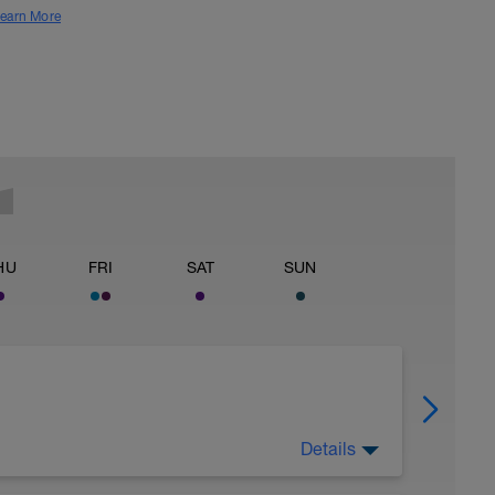
earn More
HU
FRI
SAT
SUN
Details
lles z1 en 5s rust