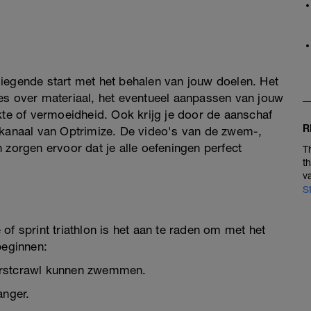
iegende start met het behalen van jouw doelen. Het
es over materiaal, het eventueel aanpassen van jouw
kte of vermoeidheid. Ook krijg je door de aanschaf
R
-kanaal van Optrimize. De video's van de zwem-,
 zorgen ervoor dat je alle oefeningen perfect
T
t
v
S
of sprint triathlon is het aan te raden om met het
beginnen:
rstcrawl kunnen zwemmen.
anger.