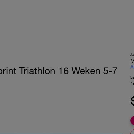
A
M
A
rint Triathlon 16 Weken 5-7
L
1