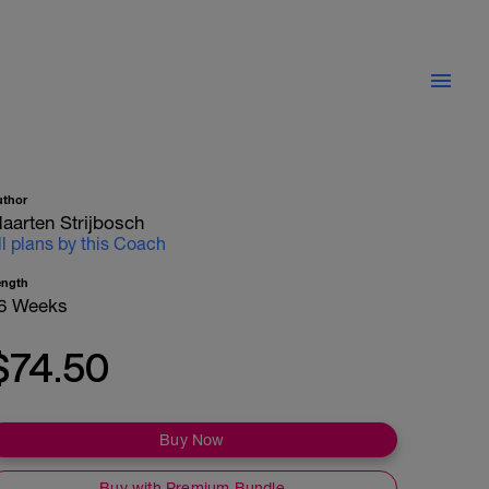
uthor
aarten Strijbosch
ll plans by this Coach
ength
6 Weeks
$74.50
Buy Now
Buy with Premium Bundle