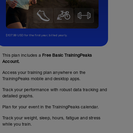
$107.99 USD for the first year, billed yearly.
This plan includes a
Free Basic TrainingPeaks
Account.
Access your training plan anywhere on the
TrainingPeaks mobile and desktop apps.
Track your performance with robust data tracking and
detailed graphs.
Plan for your event in the TrainingPeaks calendar.
Track your weight, sleep, hours, fatigue and stress
while you train.