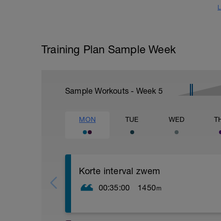
L
Training Plan Sample Week
Sample Workouts - Week
5
MON
TUE
WED
T
Korte interval zwem
00:35:00
1450
m
Warming up:
100 bc, 100 wissel, 100 pull, 50 benen. A