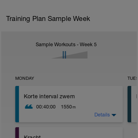
Training Plan Sample Week
Sample Workouts - Week
5
MONDAY
TUE
Korte interval zwem
00:40:00
1550
m
Details
Warming up:
100 bc, 100 wissel, 100 pull, 50 benen.
Alles z1 en 5s rust
Kracht