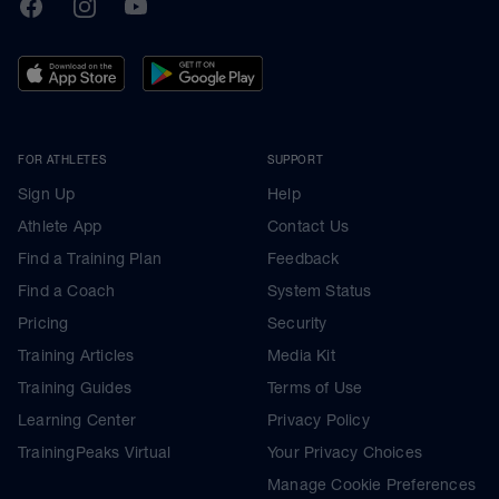
TrainingPeaks
Facebook
Instagram
Youtube
FOR ATHLETES
SUPPORT
Sign Up
Help
Athlete App
Contact Us
Find a Training Plan
Feedback
Find a Coach
System Status
Pricing
Security
Training Articles
Media Kit
Training Guides
Terms of Use
Learning Center
Privacy Policy
TrainingPeaks Virtual
Your Privacy Choices
Manage Cookie Preferences