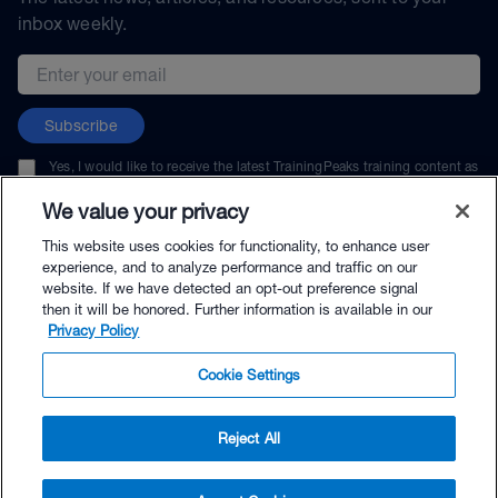
inbox weekly.
Email address
Subscribe
Yes, I would like to receive the latest TrainingPeaks training content as
well as updates on TrainingPeaks products, services, and events. I can
unsubscribe at any time.
We value your privacy
This website uses cookies for functionality, to enhance user
experience, and to analyze performance and traffic on our
website. If we have detected an opt-out preference signal
then it will be honored. Further information is available in our
© TrainingPeaks, LLC
Privacy Policy
Cookie Settings
Reject All
$59.50 - Buy Now