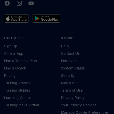
TrainingPeaks
Facebook
Instagram
Youtube
FOR ATHLETES
SUPPORT
Sign Up
Help
Athlete App
Contact Us
Find a Training Plan
Feedback
Find a Coach
System Status
Pricing
Security
Training Articles
Media Kit
Training Guides
Terms of Use
Learning Center
Privacy Policy
TrainingPeaks Virtual
Your Privacy Choices
Manage Cookie Preferences