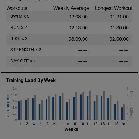
Workouts
Weekly Average
Longest Workout
SWIM
x
3
02:08:00
01:21:00
RUN
x
2
02:18:00
01:30:00
BIKE
x
2
03:09:00
02:00:00
STRENGTH
x
2
——
——
DAY OFF
x
1
——
——
Training Load By Week
12.5
5
10.0
4
7.5
3
5.0
2
2.5
1
0.0
0
1
2
3
4
5
6
7
8
9
10
11
12
13
14
15
16
Weeks