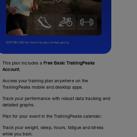
$107.99 USD for the first year, billed yearly.
This plan includes a
Free Basic TrainingPeaks
Account.
Access your training plan anywhere on the
TrainingPeaks mobile and desktop apps.
Track your performance with robust data tracking and
detailed graphs.
Plan for your event in the TrainingPeaks calendar.
Track your weight, sleep, hours, fatigue and stress
while you train.