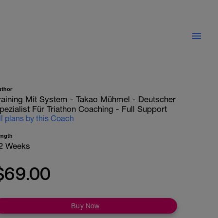
uthor
raining Mit System - Takao Mühmel - Deutscher
pezialist Für Triathon Coaching - Full Support
ll plans by this Coach
ength
2 Weeks
$69.00
Buy Now