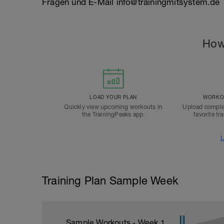
Fragen und E-Mail info@trainingmitsystem.de
How
LOAD YOUR PLAN
WORKOU
Quickly view upcoming workouts in
Upload comple
the TrainingPeaks app.
favorite tr
L
Training Plan Sample Week
Sample Workouts - Week
1