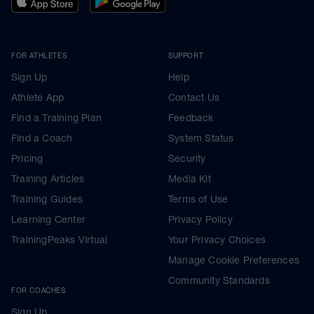
FOR ATHLETES
SUPPORT
Sign Up
Help
Athlete App
Contact Us
Find a Training Plan
Feedback
Find a Coach
System Status
Pricing
Security
Training Articles
Media Kit
Training Guides
Terms of Use
Learning Center
Privacy Policy
TrainingPeaks Virtual
Your Privacy Choices
Manage Cookie Preferences
Community Standards
FOR COACHES
Sign Up