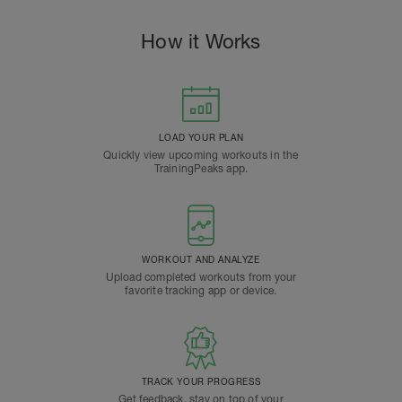
How it Works
LOAD YOUR PLAN
Quickly view upcoming workouts in the
TrainingPeaks app.
WORKOUT AND ANALYZE
Upload completed workouts from your
favorite tracking app or device.
TRACK YOUR PROGRESS
Get feedback, stay on top of your