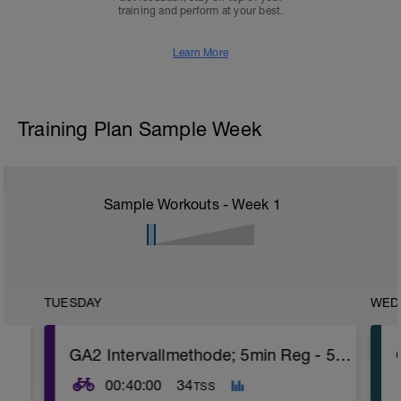
training and perform at your best.
Learn More
Training Plan Sample Week
Sample Workouts - Week
1
TUESDAY
WED
GA2 Intervallmethode; 5min Reg - 5min GA2 + Koppeln
00:40:00
34
TSS