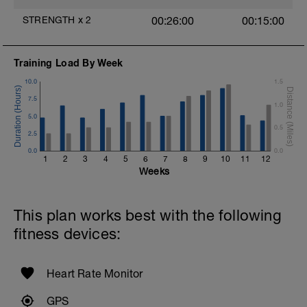
STRENGTH
x
2
00:26:00
00:15:00
Training Load By Week
10.0
1.5
7.5
1.0
5.0
0.5
2.5
0.0
0.0
1
2
3
4
5
6
7
8
9
10
11
12
Weeks
This plan works best with the following
fitness devices:
Heart Rate Monitor
GPS