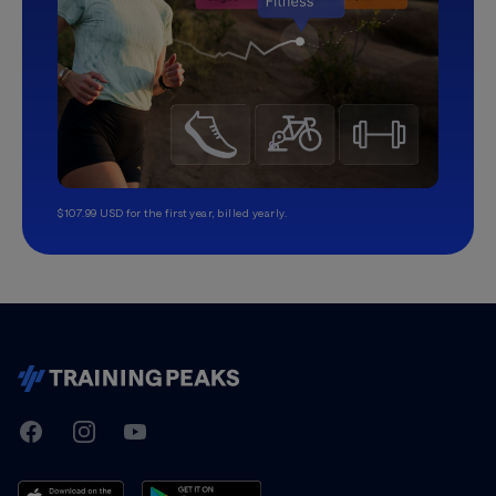
$107.99 USD for the first year, billed yearly.
TrainingPeaks
Facebook
Instagram
Youtube