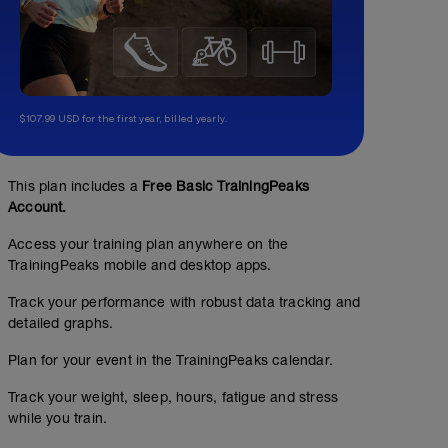
$107.99 USD for the first year, billed yearly.
This plan includes a
Free Basic TrainingPeaks
Account.
Access your training plan anywhere on the
TrainingPeaks mobile and desktop apps.
Track your performance with robust data tracking and
detailed graphs.
Plan for your event in the TrainingPeaks calendar.
Track your weight, sleep, hours, fatigue and stress
while you train.