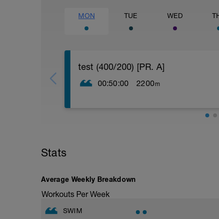
MON
TUE
WED
T
test (400/200) [PR. A]
00:50:00
2200
m
-> 200 rozpł
-> 200 (25 kr/25 inny styl)
-> 100 (25 properel/25 pięści/25 palce s
-> 2x50 (25 kr rozp/25 luz)
-> 100 luz
-> 400kr MAX! (mierzysz czas)
Stats
-> 100 totalny luz
p. 3'
-> 200 kr luz
Average Weekly Breakdown
p. 2'
-> 100 kr luz
Workouts Per Week
p. 1-3'
-> 200 kr MAX! (mierzysz czas)
SWIM
-> 100 totalny luz