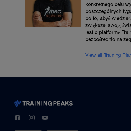
konkretnego celu w
poszczególnych tygo
po to, abyś wiedział
zwiększał swoją świ
jest o platformę Tra
bezpośrednio na ze
View all Training Pl
TrainingPeaks
Facebook
Instagram
Youtube