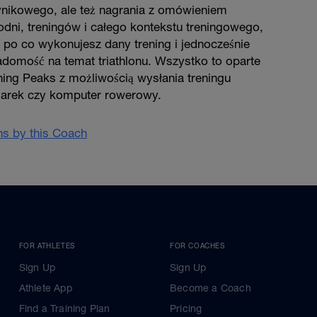
ynikowego, ale też nagrania z omówieniem
dni, treningów i całego kontekstu treningowego,
, po co wykonujesz dany trening i jednocześnie
adomość na temat triathlonu. Wszystko to oparte
ining Peaks z możliwością wysłania treningu
garek czy komputer rowerowy.
ans by this Coach
FOR ATHLETES
FOR COACHES
Sign Up
Sign Up
Athlete App
Become a Coach
Find a Training Plan
Pricing