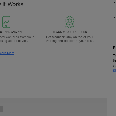
 it Works
T AND ANALYZE
TRACK YOUR PROGRESS
ted workouts from your
Get feedback, stay on top of your
acking app or device.
training and perform at your best.
R
earn More
T
t
v
S