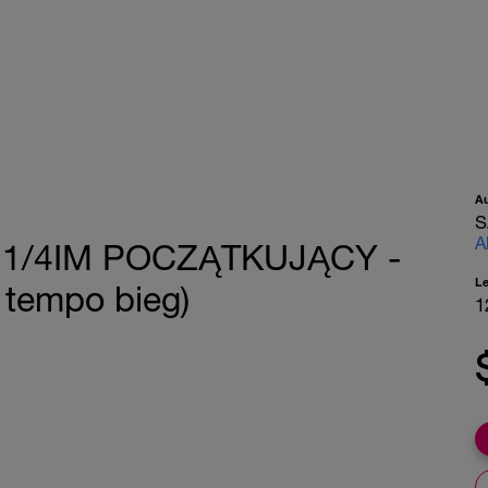
A
S
A
 1/4IM POCZĄTKUJĄCY -
L
tempo bieg)
1