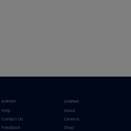
SUPPORT
COMPANY
Help
About
Contact Us
Careers
Feedback
Shop