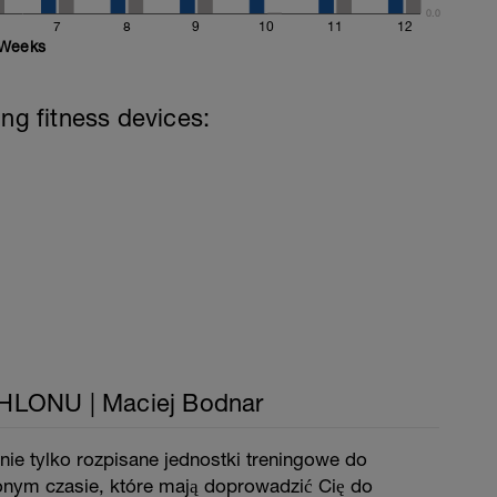
0.0
7
8
9
10
11
12
Weeks
ing fitness devices:
LONU | Maciej Bodnar
nie tylko rozpisane jednostki treningowe do
nym czasie, które mają doprowadzić Cię do