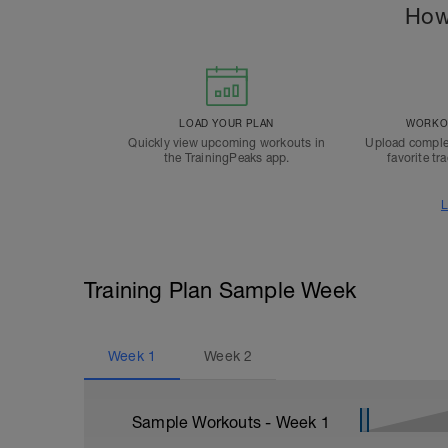
How
LOAD YOUR PLAN
WORKOU
Quickly view upcoming workouts in
Upload comple
the TrainingPeaks app.
favorite tr
L
Training Plan Sample Week
Week
1
Week
2
Sample Workouts - Week
1