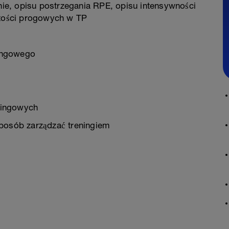
ie, opisu postrzegania RPE, opisu intensywności
tości progowych w TP
ingowego
eningowych
sposób zarządzać treningiem