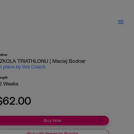
uthor
ZKOLA TRIATHLONU | Maciej Bodnar
ll plans by this Coach
ength
2 Weeks
$62.00
Buy Now
Buy with Premium Bundle