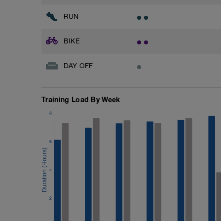
p. 3'
RUN
-> 400 kr RR rozpływanie
BIKE
DAY OFF
Training Load By Week
8
6
4
2