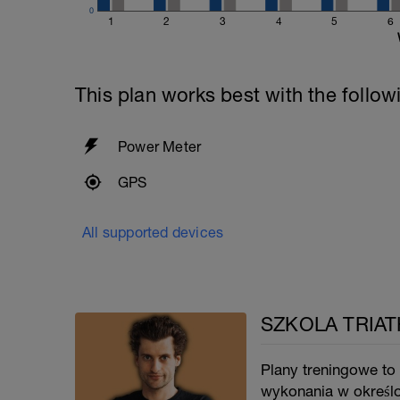
0
1
2
3
4
5
6
This plan works best with the follow
Power Meter
GPS
All supported devices
SZKOLA TRIATH
Plany treningowe to 
wykonania w określo