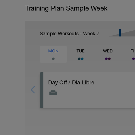
Training Plan Sample Week
Sample Workouts - Week
7
MON
TUE
WED
T
Day Off / Dia Libre
Descanso Total
- El descanso y la recuperación son par
- Evitar cualquier tipo de actividad físic