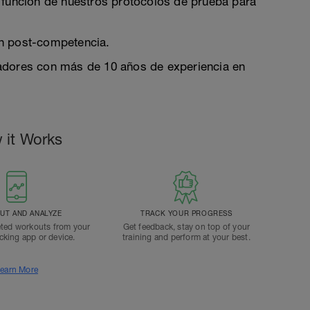
 función de nuestros protocolos de prueba para
ón post-competencia.
adores con más de 10 años de experiencia en
 it Works
T AND ANALYZE
TRACK YOUR PROGRESS
ted workouts from your
Get feedback, stay on top of your
acking app or device.
training and perform at your best.
earn More