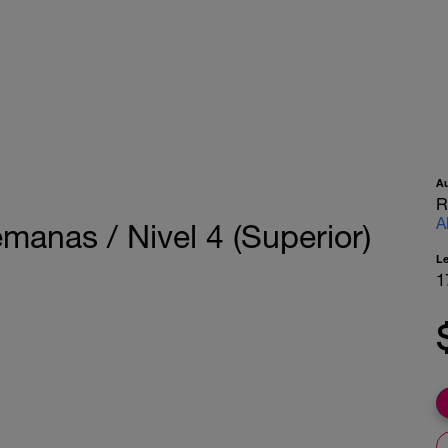
A
R
A
manas / Nivel 4 (Superior)
L
1