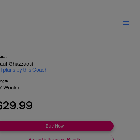
uthor
auf Ghazzaoui
ll plans by this Coach
ength
7 Weeks
$29.99
Buy Now
Buy with Premium Bundle