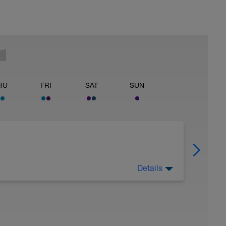
HU
FRI
SAT
SUN
Details
te fundamental del entrenamiento.
o-deportiva.