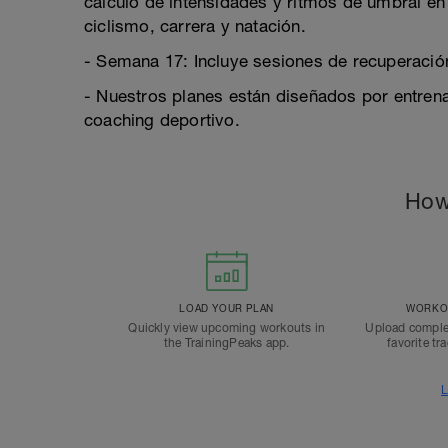
cálculo de intensidades y ritmos de umbral en
ciclismo, carrera y natación.
- Semana 17: Incluye sesiones de recuperaci
- Nuestros planes están diseñados por entren
coaching deportivo.
How
LOAD YOUR PLAN
WORKOU
Quickly view upcoming workouts in
Upload comple
the TrainingPeaks app.
favorite tr
L