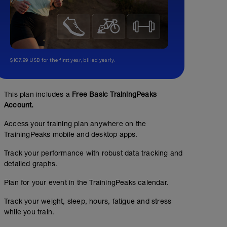
$107.99 USD for the first year, billed yearly.
This plan includes a
Free Basic TrainingPeaks
Account.
Access your training plan anywhere on the
TrainingPeaks mobile and desktop apps.
Track your performance with robust data tracking and
detailed graphs.
Plan for your event in the TrainingPeaks calendar.
Track your weight, sleep, hours, fatigue and stress
while you train.