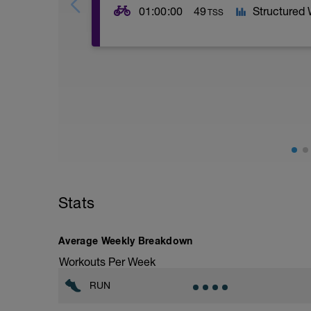
01:00:00
49
Structured
TSS
Ziel: Verbesserung der Kraftausdauer un
Umsetzung: auf der Rolle!
Essen:
- während der Einheit 0,4g Carbs pro kg
aufgelöst.
- nach der Einheit 0,4g Carbs pro kg Kö
Stats
Average Weekly Breakdown
Workouts Per Week
RUN