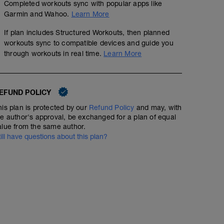
Completed workouts sync with popular apps like
01:10:00
69
Structured Workout
TSS
Garmin and Wahoo.
Learn More
If plan includes Structured Workouts, then planned
workouts sync to compatible devices and guide you
Ziel: Fettstoffwechsel
through workouts in real time.
Learn More
Essen: Gerne nüchtern oder mit wenigen Kohlenhydraten
Gelände: Trail, Straße, Forstweg, Wald
Steigung: flach, wellig, nicht zu steil
EFUND POLICY
☀ Klassischer Dauerlauf. Mache diesen Lauf lieber zu l
gerne eine anderen Strecke als bei deinem letzten Lauf
his plan is protected by our
Refund Policy
and may, with
he author's approval, be exchanged for a plan of equal
☞ Der Lauf dient der Ökonomisierung des aeroben Stof
alue from the same author.
Fettstoffwechsels und verbessert deine Erholungsfähigk
till have questions about this plan?