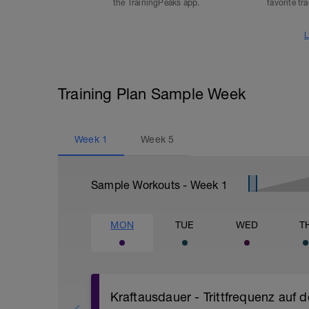
the TrainingPeaks app.
favorite tr
L
Training Plan Sample Week
Week
1
Week
5
Sample Workouts - Week
1
MON
TUE
WED
T
Kraftausdauer - Trittfrequenz auf 