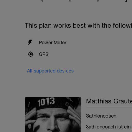
1
2
3
4
This plan works best with the follow
Power Meter
GPS
All supported devices
Matthias Graut
3athloncoach
3athloncoach ist ein