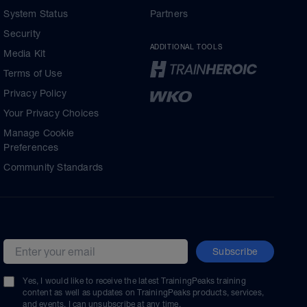
System Status
Partners
Security
ADDITIONAL TOOLS
Media Kit
Terms of Use
Privacy Policy
Your Privacy Choices
Manage Cookie
Preferences
Community Standards
Subscribe
Email address
Yes, I would like to receive the latest TrainingPeaks training
content as well as updates on TrainingPeaks products, services,
and events. I can unsubscribe at any time.