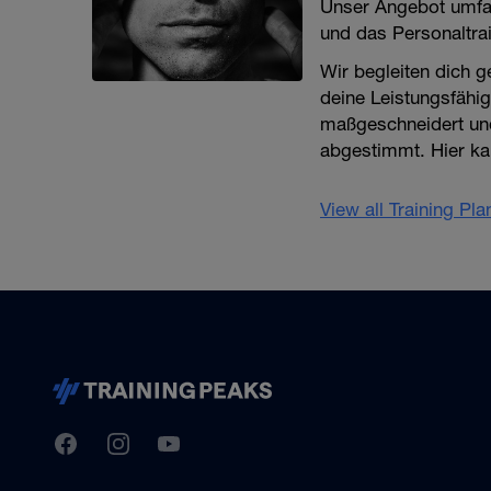
Unser Angebot umfa
und das Personaltr
Wir begleiten dich 
deine Leistungsfähig
maßgeschneidert und 
abgestimmt. Hier ka
View all Training Pl
TrainingPeaks
Facebook
Instagram
Youtube