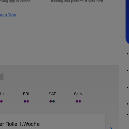
acking app or device.
training and perform at your best.
earn More
HU
FRI
SAT
SUN
der Rolle 1.Woche