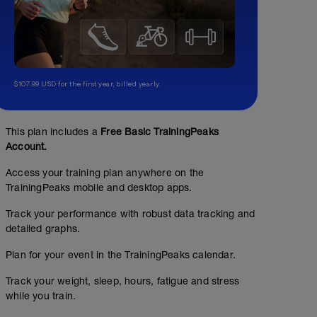
$107.99 USD for the first year, billed yearly.
This plan includes a
Free Basic TrainingPeaks
Account.
Access your training plan anywhere on the
TrainingPeaks mobile and desktop apps.
Track your performance with robust data tracking and
detailed graphs.
Plan for your event in the TrainingPeaks calendar.
Track your weight, sleep, hours, fatigue and stress
while you train.
Dauerlauf 70' LIT