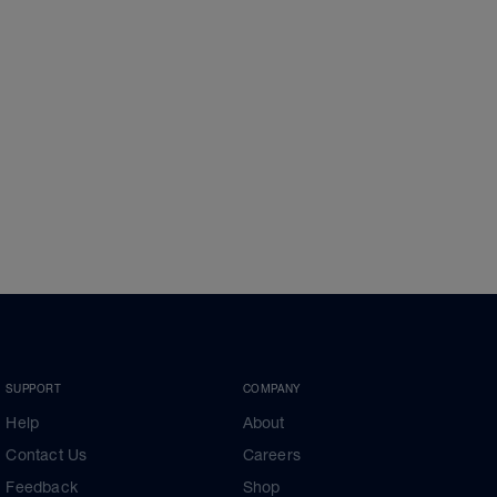
SUPPORT
COMPANY
Help
About
Contact Us
Careers
Feedback
Shop