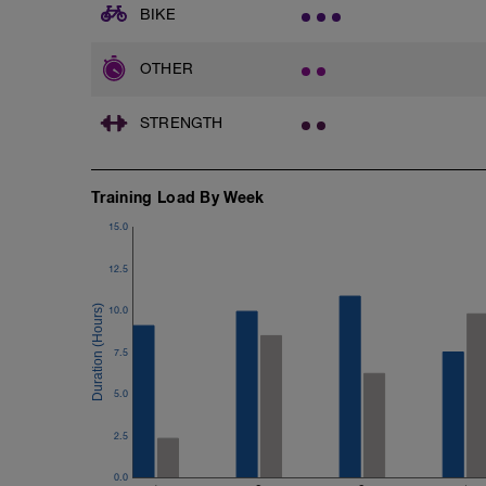
BIKE
OTHER
STRENGTH
Training Load By Week
15.0
12.5
10.0
7.5
5.0
2.5
0.0