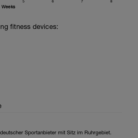
5
6
7
8
Weeks
ing fitness devices:
e
 deutscher Sportanbieter mit Sitz im Ruhrgebiet.