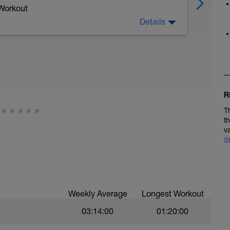
 Workout
Details
d der motorischen Fähigkeit des runden Tritts
R
 Körpergewicht und Elektrolyte im Wasser
T
rpergewicht und 25g Eiweiß
t
v
S
Weekly Average
Longest Workout
03:14:00
01:20:00