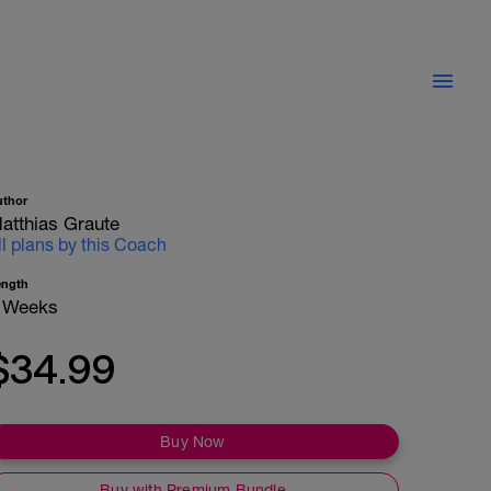
uthor
atthias Graute
ll plans by this Coach
ength
 Weeks
$34.99
Buy Now
Buy with Premium Bundle