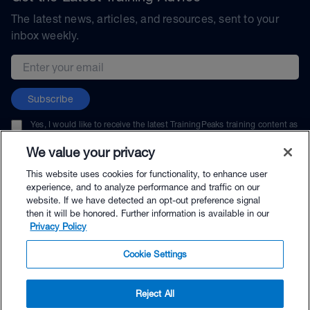
The latest news, articles, and resources, sent to your
inbox weekly.
Email address
Subscribe
Yes, I would like to receive the latest TrainingPeaks training content as
well as updates on TrainingPeaks products, services, and events. I can
unsubscribe at any time.
We value your privacy
This website uses cookies for functionality, to enhance user
experience, and to analyze performance and traffic on our
website. If we have detected an opt-out preference signal
then it will be honored. Further information is available in our
© TrainingPeaks, LLC
Privacy Policy
Cookie Settings
Reject All
$59.50 - Buy Now