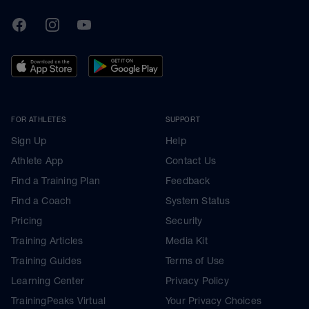
TrainingPeaks
Facebook
Instagram
Youtube
FOR ATHLETES
SUPPORT
Sign Up
Help
Athlete App
Contact Us
Find a Training Plan
Feedback
Find a Coach
System Status
Pricing
Security
Training Articles
Media Kit
Training Guides
Terms of Use
Learning Center
Privacy Policy
TrainingPeaks Virtual
Your Privacy Choices