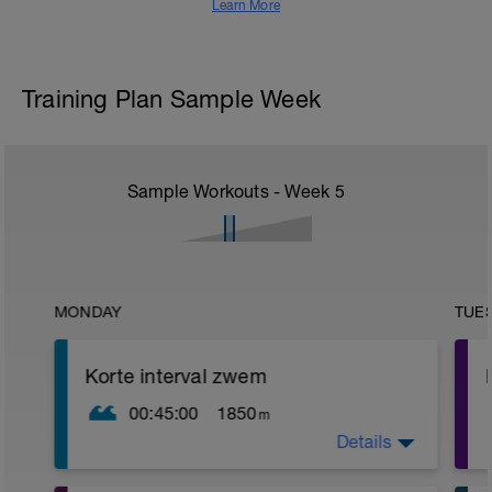
Learn More
Training Plan Sample Week
Sample Workouts - Week
5
MONDAY
TUE
Korte interval zwem
00:45:00
1850
m
Details
Warming up:
100 bc, 100 wissel, 100 pull, 50 benen.