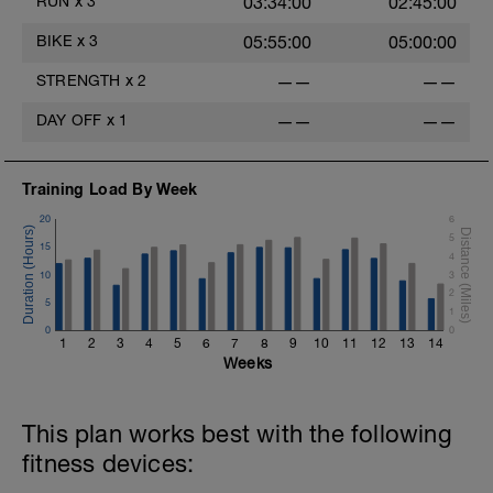
RUN
x
3
03:34:00
02:45:00
BIKE
x
3
05:55:00
05:00:00
STRENGTH
x
2
——
——
DAY OFF
x
1
——
——
Training Load By Week
20
6
5
15
4
10
3
2
5
1
0
0
1
2
3
4
5
6
7
8
9
10
11
12
13
14
Weeks
This plan works best with the following
fitness devices: