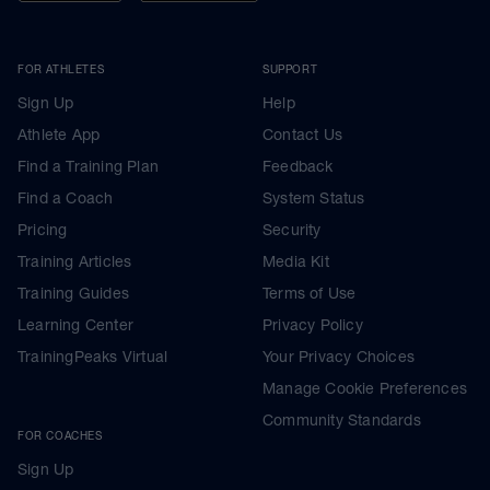
FOR ATHLETES
SUPPORT
Sign Up
Help
Athlete App
Contact Us
Find a Training Plan
Feedback
Find a Coach
System Status
Pricing
Security
Training Articles
Media Kit
Training Guides
Terms of Use
Learning Center
Privacy Policy
TrainingPeaks Virtual
Your Privacy Choices
Manage Cookie Preferences
Community Standards
FOR COACHES
Sign Up