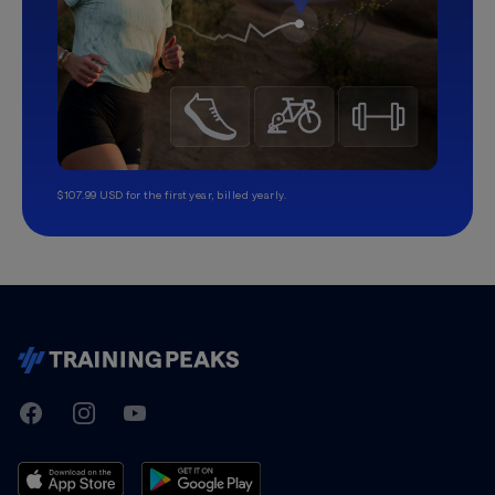
$107.99 USD for the first year, billed yearly.
TrainingPeaks
Facebook
Instagram
Youtube