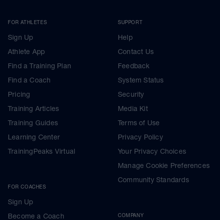
FOR ATHLETES
SUPPORT
Sign Up
Help
Athlete App
Contact Us
Find a Training Plan
Feedback
Find a Coach
System Status
Pricing
Security
Training Articles
Media Kit
Training Guides
Terms of Use
Learning Center
Privacy Policy
TrainingPeaks Virtual
Your Privacy Choices
Manage Cookie Preferences
Community Standards
FOR COACHES
Sign Up
Become a Coach
COMPANY