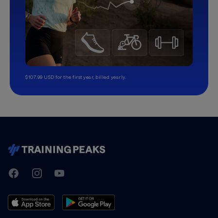
$107.99 USD for the first year, billed yearly.
TrainingPeaks
Facebook
Instagram
Youtube