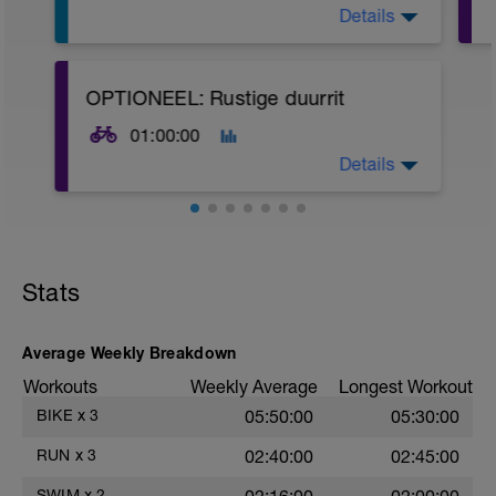
Details
Warm up:
300m BC Z1 - R=20
2x50m ES Z1 - R=10
4x50m BC Z3 - R=20
OPTIONEEL: Rustige duurrit
200m elke heenweg BC, terugweg ES
01:00:00
KERN 1:
Details
10x100m BC op je CSS tempo - R=15
200m ES herstel
60min Z1
Kern 2:
OPTIONEEL: Doe deze training alleen als
Stats
je zin, tijd en energie genoeg hebt.
800m BC Z1 (mooi technisch blijven
zwemmen)
Average Weekly Breakdown
Cool down:
Workouts
Weekly Average
Longest Workout
200m ES
BIKE
x
3
05:50:00
05:30:00
RUN
x
3
02:40:00
02:45:00
SWIM
x
2