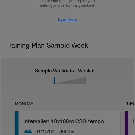
Get feedback, stay on top of your
training and perform at your best.
Learn More
Training Plan Sample Week
Sample Workouts - Week
5
MONDAY
TUE
Intervallen 10x100m CSS tempo
01:15:00
3000
m