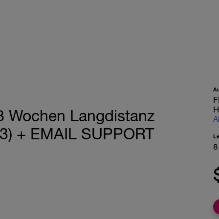
A
F
H
 Wochen Langdistanz
A
 1/3) + EMAIL SUPPORT
L
8