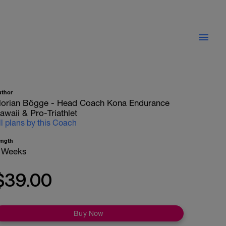
uthor
lorian Bögge - Head Coach Kona Endurance
awaii & Pro-Triathlet
ll plans by this Coach
ength
 Weeks
$39.00
Buy Now