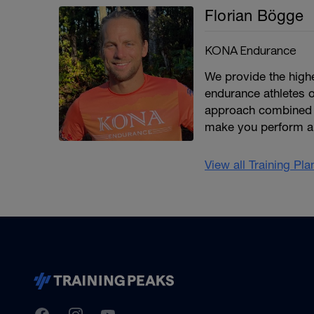
Florian Bögge
KONA Endurance
We provide the highe
endurance athletes of
approach combined w
make you perform and
View all Training Pl
TrainingPeaks
Facebook
Instagram
Youtube