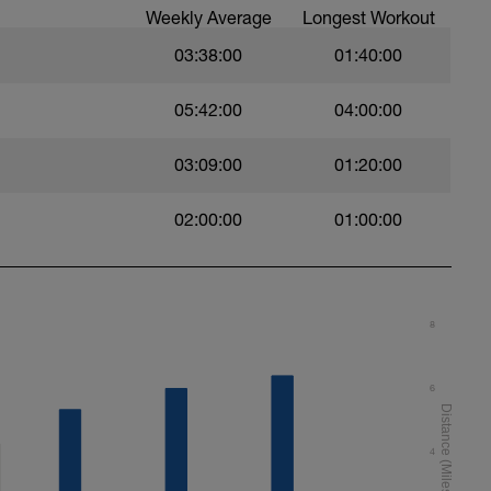
Weekly Average
Longest Workout
03:38:00
01:40:00
nge á 15 Wiederholungen pro Bein
05:42:00
04:00:00
beidseitig
03:09:00
01:20:00
ehr ins Hohlkreuz gehen)
02:00:00
01:00:00
ront)
 a 30 Sekunden mit 3 Durchgängen = 4:30 min
8
rieren:
6
 und auf den Boden werfen (explosiv) /
4
ps Curls