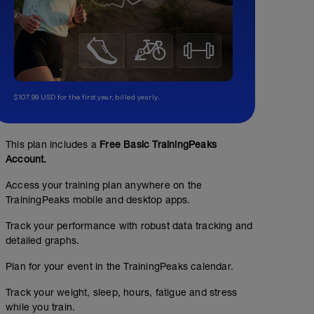
$107.99 USD for the first year, billed yearly.
This plan includes a
Free Basic TrainingPeaks
Account.
Access your training plan anywhere on the
TrainingPeaks mobile and desktop apps.
Track your performance with robust data tracking and
detailed graphs.
Plan for your event in the TrainingPeaks calendar.
Track your weight, sleep, hours, fatigue and stress
while you train.