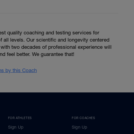
st quality coaching and testing services for
 all levels. Our scientific and longevity centered
ith two decades of professional experience will
 feel better. We guarantee that!
ans by this Coach
FOR ATHLETES
FOR COACHES
Sign Up
Sign Up