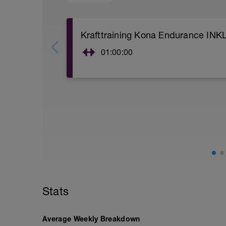
Krafttraining Kona Endurance INKL
01:00:00
5 -10 min Warm up:
Seilsprung 3x30 Sekunden
Drills: Kniehub, Anfersen, seitliche Aus
______________________________
Hauptprogramm Große Muskelgruppen:
- Kniebeuge 4-5 Durchgänge á 6
Wiederholungen 8/10 Härte mit 2min Paus
- Deadlift 4-5 Durchgänge á 6 Wiederho
Stats
- Hip Thrust auf der Bank 4-5 Durchgän
Pause ( Auf der Fußhacke stützen und 
maximalen Gluteus anzusprechen )
Average Weekly Breakdown