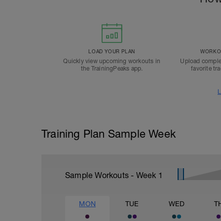
LOAD YOUR PLAN
WORKOU
Quickly view upcoming workouts in
Upload comple
the TrainingPeaks app.
favorite tr
L
Training Plan Sample Week
Sample Workouts - Week
1
MON
TUE
WED
T