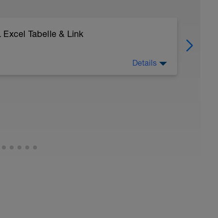
 Excel Tabelle & Link
Details
fallschritte mit Theraband, leichtes Hüftdehnen
e ( Achtet auf eine saubere Liftlinie)
lungen 8/10 Härte mit 2min Pause
ge á 6 Wiederholungen 8/10 Härte mit 2min
gern Zehen nach außen zeigen lassen, um