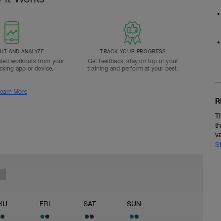
T AND ANALYZE
TRACK YOUR PROGRESS
ted workouts from your
Get feedback, stay on top of your
acking app or device.
training and perform at your best.
earn More
R
T
t
v
S
HU
FRI
SAT
SUN