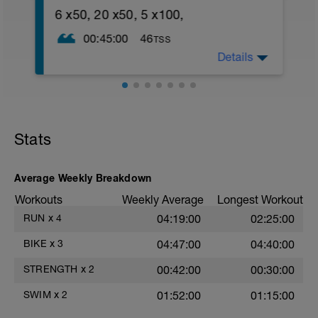
6 x50, 20 x50, 5 x100,
00:45:00
46
TSS
Details
1. 1 x 200 Ein Rü & K.r im Wechsel;
2. 6 x 50 (25 Technik - 25 normal), P 20
sek.;
3.10 x 50 (25 Steigerung - 25 ganz locker
), P 30 sek.;
4. 10 x 50 Fp (Fingerpaddles) mittel (
Stats
Achtung saubere Technik), P 20 sek.;
5. 5 x 100 Kr. P 30 sek.;
- Nr. 1 locker,
Average Weekly Breakdown
- Nr. 2 mittel,
- Nr. 3 locker,
Workouts
Weekly Average
Longest Workout
- Nr. 4 schnell,
RUN
x
4
04:19:00
02:25:00
- Nr. 5 Technik;
6 . 2 x 100 Aus;
BIKE
x
3
04:47:00
04:40:00
xxxxxx
STRENGTH
x
2
00:42:00
00:30:00
Erweiterungsmöglichkeit
wiederhole Serie Nr. 5
SWIM
x
2
01:52:00
01:15:00