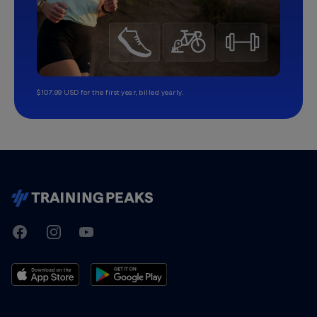
$107.99 USD for the first year, billed yearly.
TrainingPeaks
Facebook
Instagram
Youtube