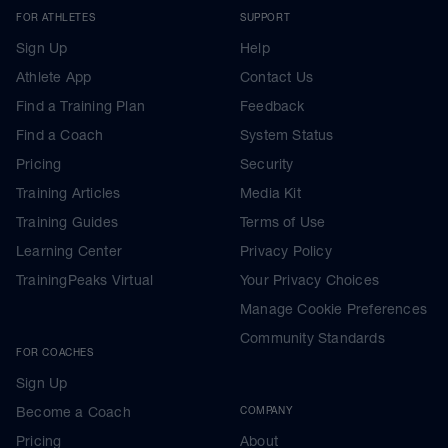
FOR ATHLETES
SUPPORT
Sign Up
Help
Athlete App
Contact Us
Find a Training Plan
Feedback
Find a Coach
System Status
Pricing
Security
Training Articles
Media Kit
Training Guides
Terms of Use
Learning Center
Privacy Policy
TrainingPeaks Virtual
Your Privacy Choices
Manage Cookie Preferences
Community Standards
FOR COACHES
Sign Up
Become a Coach
COMPANY
Pricing
About