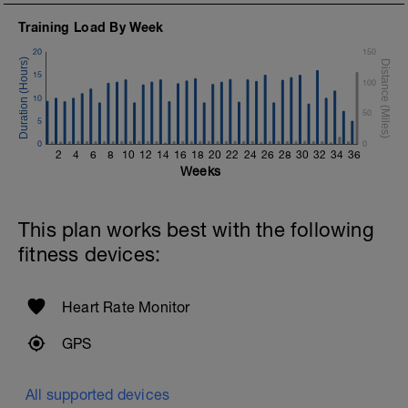
Training Load By Week
20
150
15
100
10
50
5
0
0
2
4
6
8
10
12
14
16
18
20
22
24
26
28
30
32
34
36
Weeks
This plan works best with the following
fitness devices:
Heart Rate Monitor
GPS
All supported devices