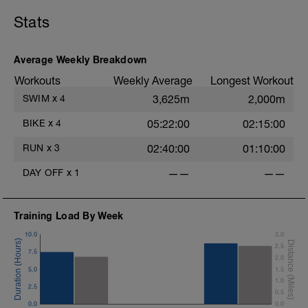
Stats
Average Weekly Breakdown
Workouts
Weekly Average
Longest Workout
SWIM
x
4
3,625m
2,000m
BIKE
x
4
05:22:00
02:15:00
RUN
x
3
02:40:00
01:10:00
DAY OFF
x
1
——
——
Training Load By Week
10.0
3.0
2.5
7.5
2.0
5.0
1.5
1.0
2.5
0.5
0.0
0.0