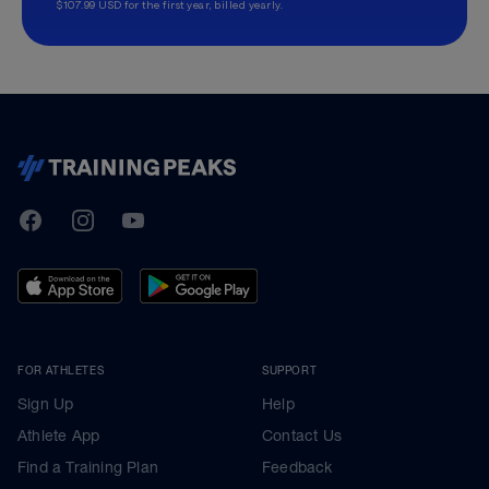
$107.99 USD for the first year, billed yearly.
TrainingPeaks
Facebook
Instagram
Youtube
FOR ATHLETES
SUPPORT
Sign Up
Help
Athlete App
Contact Us
Find a Training Plan
Feedback