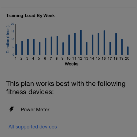
Training Load By Week
20
15
10
5
0
1
2
3
4
5
6
7
8
9
10
11
12
13
14
15
16
17
18
19
20
Weeks
This plan works best with the following
fitness devices:
Power Meter
All supported devices