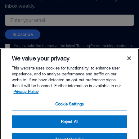
inbox weekly.
Email address
Subscribe
Yes, I would like to receive the latest TrainingPeaks training content as
well as updates on TrainingPeaks products, services, and events. I can
unsubscribe at any time.
We value your privacy
This website uses cookies for functionality, to enhance user
experience, and to analyze performance and traffic on our
website. If we have detected an opt-out preference signal
then it will be honored. Further information is available in our
© TrainingPeaks, LLC
Privacy Policy
Cookie Settings
Reject All
$199.00 - Buy Now