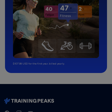
$107.99 USD for the first year, billed yearly.
TrainingPeaks
Facebook
Instagram
Youtube