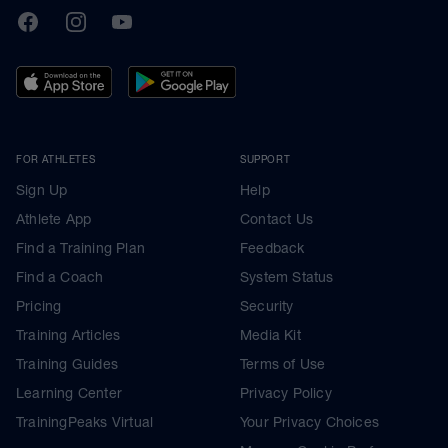
TrainingPeaks
Facebook
Instagram
Youtube
FOR ATHLETES
SUPPORT
Sign Up
Help
Athlete App
Contact Us
Find a Training Plan
Feedback
Find a Coach
System Status
Pricing
Security
Training Articles
Media Kit
Training Guides
Terms of Use
Learning Center
Privacy Policy
TrainingPeaks Virtual
Your Privacy Choices