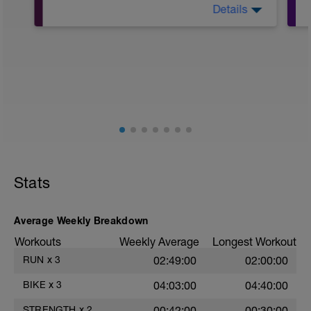
Details
Stabilisationtraining und Stretching
Stats
Average Weekly Breakdown
Workouts
Weekly Average
Longest Workout
RUN
x
3
02:49:00
02:00:00
BIKE
x
3
04:03:00
04:40:00
STRENGTH
x
2
00:42:00
00:30:00