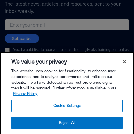
The latest news, articles, and resources, sent to your
inbox weekly.
Email address
Subscribe
Yes, I would like to receive the latest TrainingPeaks training content as
well as updates on TrainingPeaks products, services, and events. I can
unsubscribe at any time.
We value your privacy
This website uses cookies for functionality, to enhance user
experience, and to analyze performance and traffic on our
website. If we have detected an opt-out preference signal
then it will be honored. Further information is available in our
© TrainingPeaks, LLC
Privacy Policy
Cookie Settings
Reject All
$129.00 - Buy Now