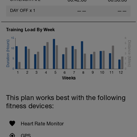
DAY OFF
x
1
——
——
Training Load By Week
15
6
5
10
4
3
5
2
1
0
0
1
2
3
4
5
6
7
8
9
10
11
12
Weeks
This plan works best with the following
fitness devices:
Heart Rate Monitor
GPS