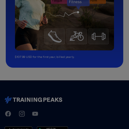
$107.99 USD for the first year, billed yearly.
TrainingPeaks
Facebook
Instagram
Youtube