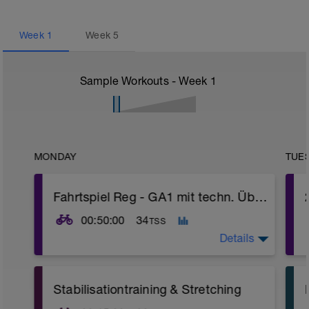
Week
1
Week
5
Sample Workouts - Week
1
MONDAY
TUE
Fahrtspiel Reg - GA1 mit techn. Übungen
00:50:00
34
TSS
Details
1. Warm up
Stabilisationtraining & Stretching
- 5 min @ 60-67 % of Threshold Heart Rate