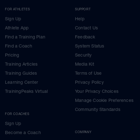
FOR ATHLETES
SUPPORT
Sign Up
Help
Athlete App
Contact Us
Find a Training Plan
Feedback
Find a Coach
System Status
Pricing
Security
Training Articles
Media Kit
Training Guides
Terms of Use
Learning Center
Privacy Policy
TrainingPeaks Virtual
Your Privacy Choices
Manage Cookie Preferences
Community Standards
FOR COACHES
Sign Up
Become a Coach
COMPANY