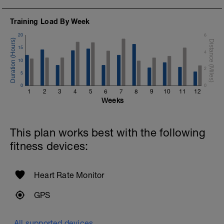
Training Load By Week
20
6
15
4
10
2
5
0
0
1
2
3
4
5
6
7
8
9
10
11
12
Weeks
This plan works best with the following
fitness devices:
Heart Rate Monitor
GPS
All supported devices