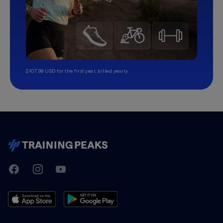
$107.99 USD for the first year, billed yearly.
TrainingPeaks
Facebook
Instagram
Youtube