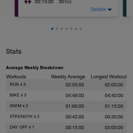
00:15:00
30
TSS
2. Wiederhole 4 x
I. Active - GA1 + 4 techn. Übungen
Details
Stabilisationtraining und Stretching
- 2 min @ 70-82 % of Threshold Heart Rate
II. techn. Übung
- 30 sec @ 70-93 % of Threshold Heart
Rate
3. Fahrtspiel (50% Reg - 50% GA1)
Stats
- 30 min @ 60-82 % of Threshold Heart
Rate
Average Weekly Breakdown
4. Cool Down
- 5 min @ 60-67 % of Threshold Heart Rate
Workouts
Weekly Average
Longest Workout
-
RUN
x
3
02:55:00
02:00:00
BIKE
x
3
04:46:00
04:40:00
SWIM
x
2
01:60:00
01:15:00
STRENGTH
x
2
00:42:00
00:30:00
DAY OFF
x
1
00:15:00
03:00:00