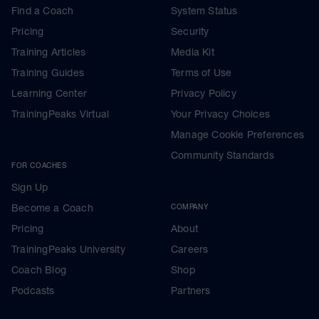
Find a Coach
System Status
Pricing
Security
Training Articles
Media Kit
Training Guides
Terms of Use
Learning Center
Privacy Policy
TrainingPeaks Virtual
Your Privacy Choices
Manage Cookie Preferences
Community Standards
FOR COACHES
Sign Up
Become a Coach
COMPANY
Pricing
About
TrainingPeaks University
Careers
Coach Blog
Shop
Podcasts
Partners