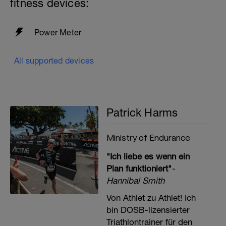
fitness devices:
1. Fahre dich warm, erhöhe sukzessive
dein Tempo und deine Trittfrequenz.
Power Meter
2. Fahre in deinem lockeren
Ausdauerbereich und achte auf eine
All supported devices
niedrige Intensität. Nicht zu niedrig, nicht
im ReKom-Bereich.
3. Roll dich kurz aus.
Wenn du 4h oder länger gefahren bist,
Patrick Harms
dann verzichte auf ein Stretching.
Ministry of Endurance
"Ich liebe es wenn ein
Plan funktioniert"
-
Hannibal Smith
Von Athlet zu Athlet! Ich
bin DOSB-lizensierter
Triathlontrainer für den