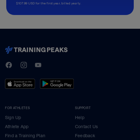
$107.99 USD for the first year, billed yearly.
TrainingPeaks
Facebook
Instagram
Youtube
FOR ATHLETES
SUPPORT
Sign Up
Help
Athlete App
Contact Us
Find a Training Plan
Feedback