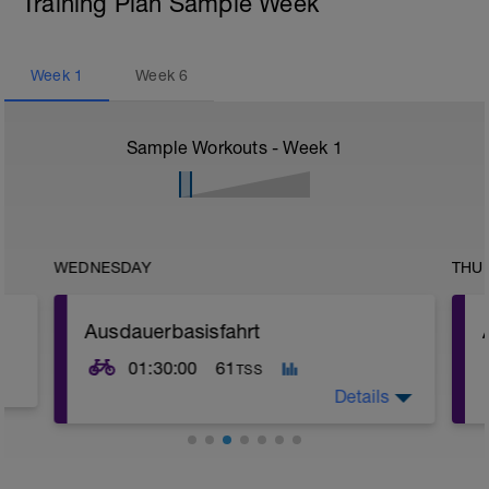
Training Plan Sample Week
Week
1
Week
6
Sample Workouts - Week
1
WEDNESDAY
THU
Ausdauerbasisfahrt
01:30:00
61
TSS
Details
Die Basis ist das Fundament auf dem du
dein Training aufbaust. Ohne geht es