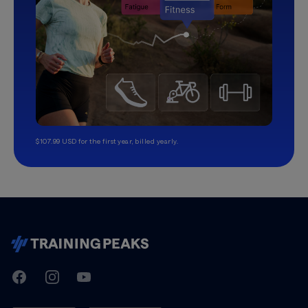
$107.99 USD for the first year, billed yearly.
TrainingPeaks
Facebook
Instagram
Youtube