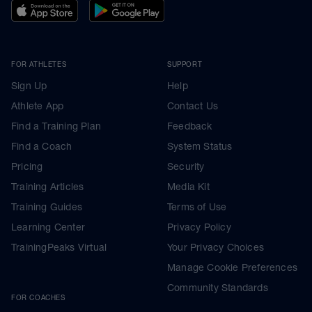
FOR ATHLETES
SUPPORT
Sign Up
Help
Athlete App
Contact Us
Find a Training Plan
Feedback
Find a Coach
System Status
Pricing
Security
Training Articles
Media Kit
Training Guides
Terms of Use
Learning Center
Privacy Policy
TrainingPeaks Virtual
Your Privacy Choices
Manage Cookie Preferences
Community Standards
FOR COACHES