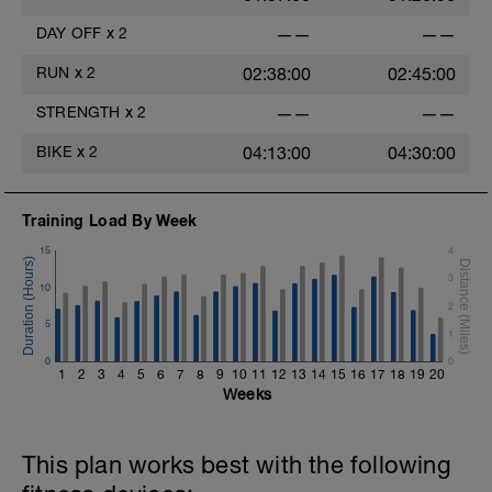
DAY OFF
x
2
——
——
RUN
x
2
02:38:00
02:45:00
STRENGTH
x
2
——
——
BIKE
x
2
04:13:00
04:30:00
Training Load By Week
15
4
3
10
2
5
1
0
0
1
2
3
4
5
6
7
8
9
10
11
12
13
14
15
16
17
18
19
20
Weeks
This plan works best with the following