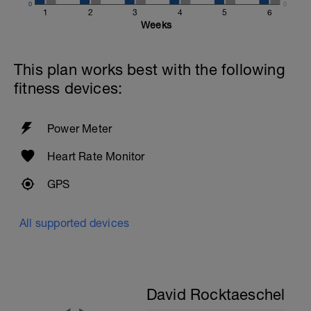
0
0
1
2
3
4
5
6
Weeks
This plan works best with the following
fitness devices:
Power Meter
Heart Rate Monitor
GPS
All supported devices
David Rocktaeschel