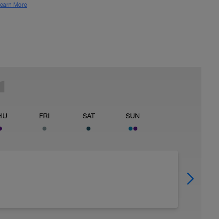
earn More
HU
FRI
SAT
SUN