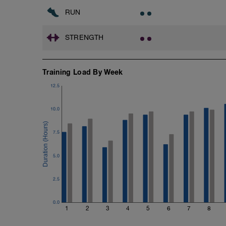
RUN
STRENGTH
Training Load By Week
12.5
10.0
7.5
5.0
2.5
0.0
1
2
3
4
5
6
7
8