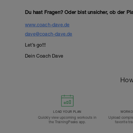
Du hast Fragen? Oder bist unsicher, ob der Pla
www.coach-dave.de
dave@coach-dave.de
Let’s go!!!
Dein Coach Dave
How
LOAD YOUR PLAN
WORKOU
Quickly view upcoming workouts in
Upload comple
the TrainingPeaks app.
favorite tr