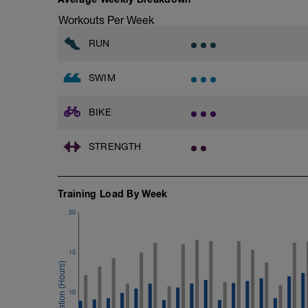
- Nr. 5 Technik;
6 . 2 x 100 Aus;
Workouts Per Week
xxxxxx
RUN
Erweiterungsmöglichkeit
wiederhole Serie Nr. 5
SWIM
BIKE
STRENGTH
Training Load By Week
20
15
10