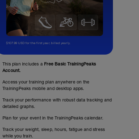
$107.99 USD for the first year, billed yearly.
This plan includes a
Free Basic TrainingPeaks
Account.
Access your training plan anywhere on the
TrainingPeaks mobile and desktop apps.
Track your performance with robust data tracking and
detailed graphs.
Plan for your event in the TrainingPeaks calendar.
Track your weight, sleep, hours, fatigue and stress
while you train.