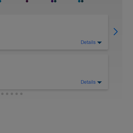
Details
Details
ek.;
), P 30 sek.;
htung saubere Technik), P 20 sek.;