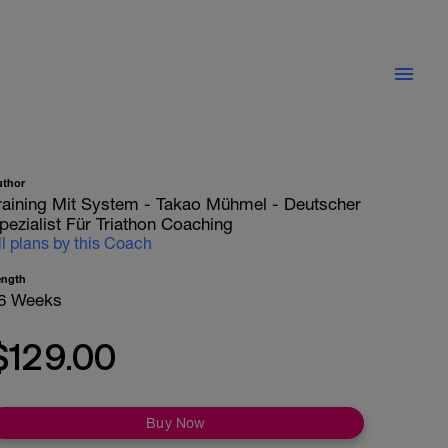
uthor
raining Mit System - Takao Mühmel - Deutscher
pezialist Für Triathon Coaching
ll plans by this Coach
ength
6 Weeks
$129.00
Buy Now