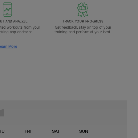
T AND ANALYZE
TRACK YOUR PROGRESS
ted workouts from your
Get feedback, stay on top of your
acking app or device.
training and perform at your best.
earn More
HU
FRI
SAT
SUN