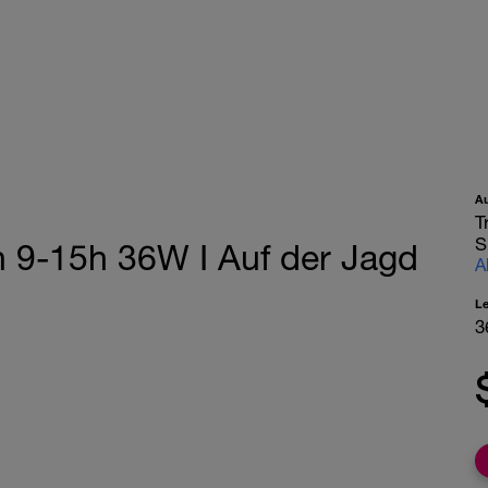
A
T
S
n 9-15h 36W I Auf der Jagd
A
L
3