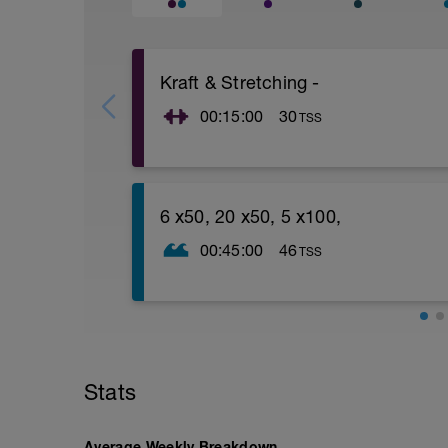
Kraft & Stretching -
00:15:00
30
TSS
Kraft und Stretching
6 x50, 20 x50, 5 x100,
00:45:00
46
TSS
1. 1 x 200 Ein Rü & K.r im Wechsel;
2. 6 x 50 (25 Technik - 25 normal), P 20 s
3.10 x 50 (25 Steigerung - 25 ganz locker 
4. 10 x 50 Fp (Fingerpaddles) mittel ( Ac
5. 5 x 100 Kr. P 30 sek.;
- Nr. 1 locker,
Stats
- Nr. 2 mittel,
- Nr. 3 locker,
- Nr. 4 schnell,
Average Weekly Breakdown