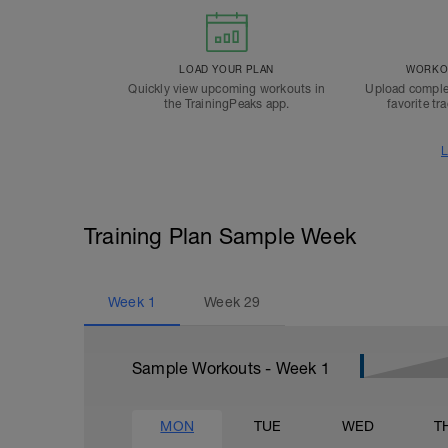
LOAD YOUR PLAN
WORKOU
Quickly view upcoming workouts in
Upload comple
the TrainingPeaks app.
favorite tr
L
Training Plan Sample Week
Week
1
Week
29
Sample Workouts - Week
1
MON
TUE
WED
T