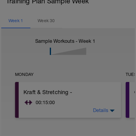
Training Plan Sample Week
Week
1
Week
30
Sample Workouts - Week
1
MONDAY
TUE
Kraft & Stretching -
00:15:00
Details
Kraft und Stretching