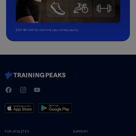
$107.99 USD for the first year, billed yearly.
TrainingPeaks
Facebook
Instagram
Youtube
FOR ATHLETES
SUPPORT