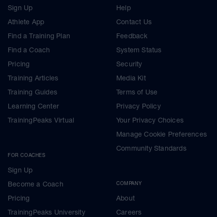
Sign Up
Help
Athlete App
Contact Us
Find a Training Plan
Feedback
Find a Coach
System Status
Pricing
Security
Training Articles
Media Kit
Training Guides
Terms of Use
Learning Center
Privacy Policy
TrainingPeaks Virtual
Your Privacy Choices
Manage Cookie Preferences
Community Standards
FOR COACHES
Sign Up
Become a Coach
COMPANY
Pricing
About
TrainingPeaks University
Careers