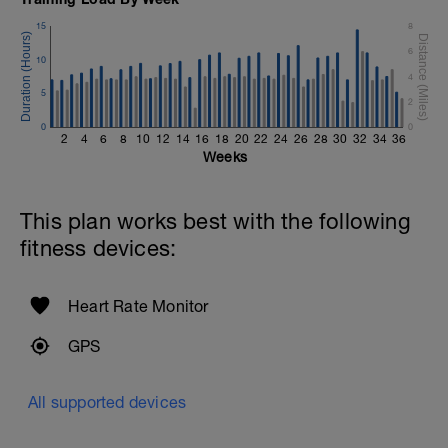
15
8
6
10
4
5
2
0
0
2
4
6
8
10
12
14
16
18
20
22
24
26
28
30
32
34
36
Weeks
This plan works best with the following
fitness devices:
Heart Rate Monitor
GPS
All supported devices