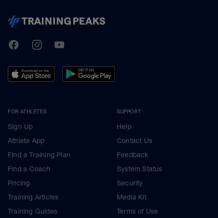
TrainingPeaks
Facebook
Instagram
Youtube
FOR ATHLETES
SUPPORT
Sign Up
Help
Athlete App
Contact Us
Find a Training Plan
Feedback
Find a Coach
System Status
Pricing
Security
Training Articles
Media Kit
Training Guides
Terms of Use