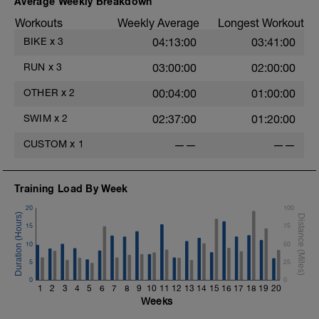
Average Weekly Breakdown
из 10).
-
Workouts
Weekly Average
Longest Workout
5 по 30 сек. на каденсе 100+ (усилия 9
-
из 10) c восстановлением 30 секунд
BIKE
x
3
04:13:00
03:41:00
между ними.
RUN
x
3
03:00:00
02:00:00
-
Остаток во 2-й зоне с каденсом 90+
OTHER
x
2
00:04:00
01:00:00
(усилия 5-6 из 10).
-
SWIM
x
2
02:37:00
01:20:00
Для работы на разном каденсе вам
нужно переключить свой SMART станок
CUSTOM
x
1
——
——
из режима ERG в режим Resistance.
-
Training Load By Week
20
100
15
75
10
50
5
25
0
0
1
2
3
4
5
6
7
8
9
10
11
12
13
14
15
16
17
18
19
20
Weeks