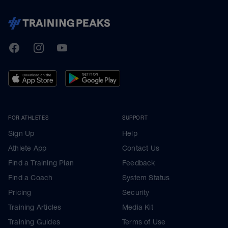
TrainingPeaks
Facebook
Instagram
Youtube
FOR ATHLETES
SUPPORT
Sign Up
Help
Athlete App
Contact Us
Find a Training Plan
Feedback
Find a Coach
System Status
Pricing
Security
Training Articles
Media Kit
Training Guides
Terms of Use