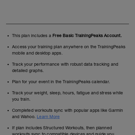
Lendenwirbel bleibt am Boden!
FOCUS Ü40: Nimm dir für jede Position
Zeit. Mobilität ist dein Fundament – nicht
optional.
This plan includes a
Free Basic TrainingPeaks Account.
Access your training plan anywhere on the TrainingPeaks
mobile and desktop apps.
Track your performance with robust data tracking and
detailed graphs.
Plan for your event in the TrainingPeaks calendar.
Track your weight, sleep, hours, fatigue and stress while
you train.
Completed workouts sync with popular apps like Garmin
and Wahoo.
Learn More
If plan includes Structured Workouts, then planned
workouts sync to compatible devices and guide you