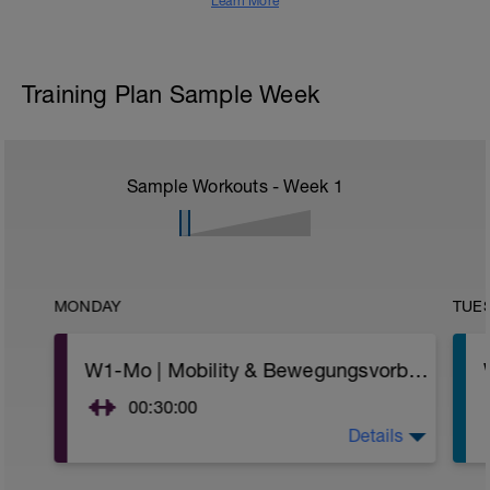
Learn More
Training Plan Sample Week
Sample Workouts - Week
1
MONDAY
TUE
W1-Mo | Mobility & Bewegungsvorbereitung
00:30:00
Details
WARM-UP (5 min)
– Atemübungen, langsames Gehen